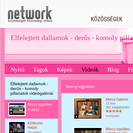
Elfelejtett dallamok - derűs - komoly pill
Nyitó
Tagok
Képek
Videók
Blog
F
Elfelejtett dallamok -
Mercy együttes
derűs - komoly
pillanatok videógalériái
Mercy Gabriel
13 éve
Mercy együttes
301 megtekintés
4 videó
soosjolan
Költészet
napja.
Mercy együttes
24 videó