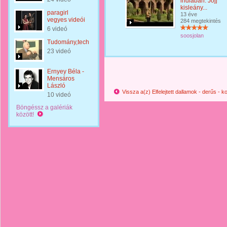
indiában. Jöjj
kisleány...
paragirl
13 éve
vegyes videói
284 megtekintés
6 videó
soosjolan
Tudomány,technika
23 videó
Ernyey Béla -
Mensáros
László
Vissza a(z) Elfelejtett dallamok - derűs -
10 videó
Böngéssz a galériák
között!