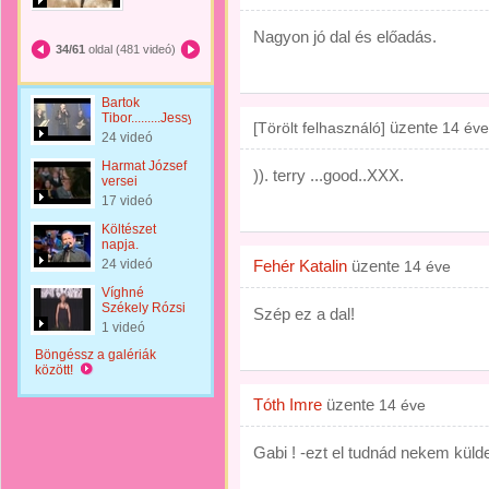
Nagyon jó dal és előadás.
34/61
oldal (481 videó)
Bartok
Tibor.........Jessy
üzente
[Törölt felhasználó]
14 éve
24 videó
Harmat József
)). terry ...good..XXX.
versei
17 videó
Költészet
napja.
24 videó
Fehér Katalin
üzente
14 éve
Víghné
Székely Rózsi
Szép ez a dal!
1 videó
Böngéssz a galériák
között!
Tóth Imre
üzente
14 éve
Gabi ! -ezt el tudnád nekem külde