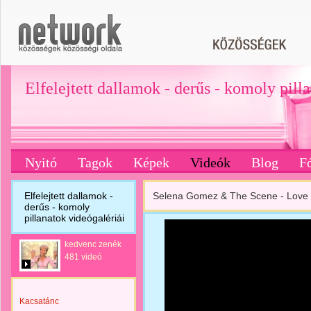
Elfelejtett dallamok - derűs - komoly pill
Nyitó
Tagok
Képek
Videók
Blog
F
Elfelejtett dallamok -
Selena Gomez & The Scene - Love 
derűs - komoly
pillanatok videógalériái
kedvenc zenék
481 videó
Kacsatánc