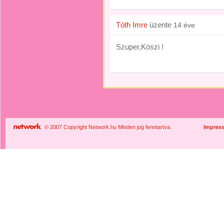
Tóth Imre
üzente
14 éve
Szuper,Köszi !
© 2007 Copyright Network.hu Minden jog fenntartva.
Impres