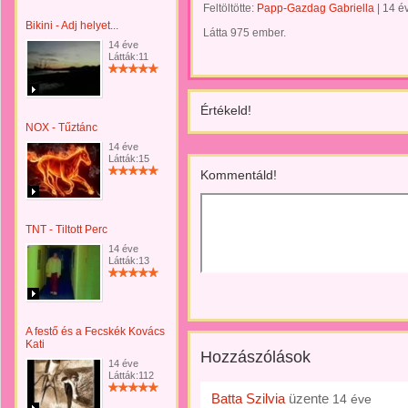
Feltöltötte:
Papp-Gazdag Gabriella
|
14 é
Bikini - Adj helyet...
Látta 975 ember.
14 éve
Látták:11
Értékeld!
NOX - Tűztánc
14 éve
Látták:15
Kommentáld!
TNT - Tiltott Perc
14 éve
Látták:13
A festő és a Fecskék Kovács
Kati
Hozzászólások
14 éve
Látták:112
Batta Szilvia
üzente
14 éve