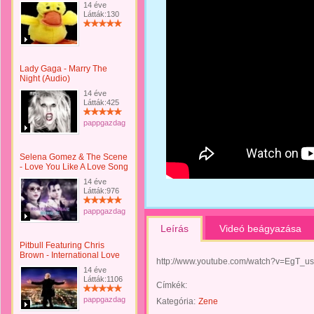
14 éve
Látták:130
Lady Gaga - Marry The
Night (Audio)
14 éve
Látták:425
pappgazdaggabriella
Selena Gomez & The Scene
- Love You Like A Love Song
14 éve
Látták:976
pappgazdaggabriella
Leírás
Videó beágyazása
Pitbull Featuring Chris
Brown - International Love
http://www.youtube.com/watch?v=EgT_u
14 éve
Látták:1106
Címkék:
pappgazdaggabriella
Kategória:
Zene