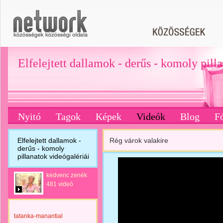
Elfelejtett dallamok - derűs - komoly pill
Nyitó
Tagok
Képek
Videók
Blog
F
Elfelejtett dallamok -
Rég várok valakire
derűs - komoly
pillanatok videógalériái
kedvenc zenék
481 videó
tatanka-manantial