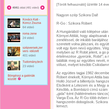
üzente
[Törölt felhasználó]
14 éve
40/61
oldal (481 videó)
Nagyon szép Szikora Dal!
Kovács Kati -
Koncz Zsuzsa
R-Go : Szikora Róbert
64 videó
A Hungáriából való kilépése után f
roma zene
Környei Attilát, hogy alapítsanak 
24 videó
zenéléssel, de inkább barátjához
szeretett volna játszani, és együ
szépversek,zenés
volt egy ilyen nevű együttes. Vé
vers -idézett
melyben az R Robit jelent, a go p
401 videó
értelmezése „gyerünk, Robi!”; a
találták meg az együttes nevét, m
Tudomány,technika
stílust, melyet később Csikidamn
23 videó
Az együttes tagjai 1982 decembe
Böngéssz a galériák
Róbert énekelt, Környei Attila ba
között!
Holló József a billentyűs hangsze
Elsőként a Létezem és a Megy a 
Később, a Bombázó című szám fe
„gida”-ként (háttérénekes-táncos)
Varga Éva. Az R-Go több évben is
hangszerén dobogósok. Szikora 
lemezt.