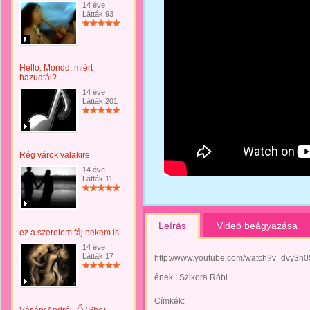
14 éve
Látták:93
Hello: Mondd, miért
hazudtál?
14 éve
Látták:201
Rég várok valakire
14 éve
Látták:11
Leírás
Videó beágyazása
ez a szerelem fáj nekem is
14 éve
Látták:17
http://www.youtube.com/watch?v=dvy3n
ének : Szikora Róbi
Címkék: