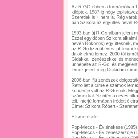
Az R-GO ebben a formációban 1987
kiléptek. 1987-ig négy toplistav
Szeretlek is + nem is, Rég várok 
ban Szikora az együttes nevét R-
1993-ban új R-Go-album jelent
Ezzel egyidőben Szikora alkalmi
nevén Rokonok) együttesnek, me
az R-Go tizenöt éves jubileumi kon
dalok című lemez. 2000-től ismét 
Gidákkal, zenészekkel és menedz
ünnepelte az R-Go, és megjelent
lemez jelent meg Csikidam címm
2006-ban ifjú zenészek dolgoztá
Retro lett a címe e számok leme
koncertje volt az R-Go-nak. Megj
számokkal. Szintén a neves alka
teli, interjú formában íródott élet
Címe: Szikora Róbert - Szerethets
Elismerések:
Pop-Meccs - Év énekese (1985)
Pop-Meccs - Év zeneszerzője (
Pop-Meccs - Év szövegírója (19