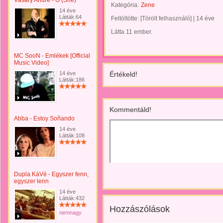
Vásáry André - Ő (She)
Kategória:
Zene
14 éve
Látták:64
Feltöltötte:
[Törölt felhasználó]
|
14 éve
Látta 11 ember.
MC SooN - Emlékek [Official
Music Video]
14 éve
Értékeld!
Látták:186
Kommentáld!
Abba - Estoy Soñando
14 éve
Látták:108
Dupla KáVé - Egyszer fenn,
egyszer lenn
14 éve
Látták:432
Hozzászólások
nemnagy