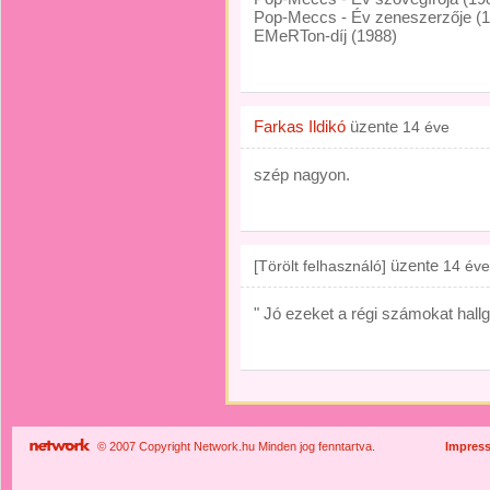
Pop-Meccs - Év zeneszerzője (
EMeRTon-díj (1988)
Farkas Ildikó
üzente
14 éve
szép nagyon.
üzente
[Törölt felhasználó]
14 éve
" Jó ezeket a régi számokat hallg
© 2007 Copyright Network.hu Minden jog fenntartva.
Impres