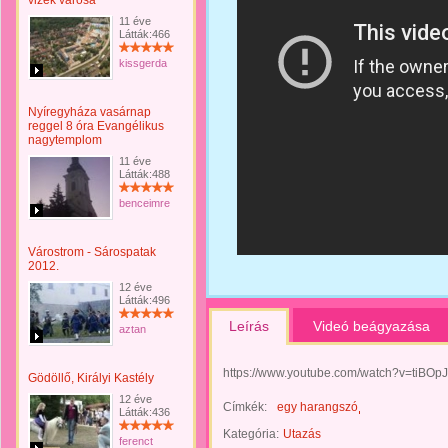
vizek városa
11 éve
Látták:466
kissgerda
Nyíregyháza vasárnap
reggel 8 óra Evangélikus
nagytemplom
11 éve
Látták:488
benceimre
Várostrom - Sárospatak
2012.
12 éve
Látták:496
Leírás
Videó beágyazása
aztan
https://www.youtube.com/watch?v=tiBOpJ
Gödöllő, Királyi Kastély
12 éve
Címkék:
egy harangszó
Látták:436
Kategória:
Utazás
ferenct