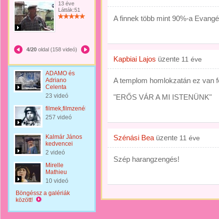
13 éve
Látták:51
A finnek több mint 90%-a Evangé
4/20
oldal (158 videó)
Kapbiai Lajos
üzente
11 éve
ADAMO és
A templom homlokzatán ez van fe
Adriano
Celenta
23 videó
"ERŐS VÁR A MI ISTENÜNK"
filmek,filmzenék
257 videó
Kalmár János
Szénási Bea
üzente
11 éve
kedvencei
2 videó
Szép harangzengés!
Mirelle
Mathieu
10 videó
Böngéssz a galériák
között!