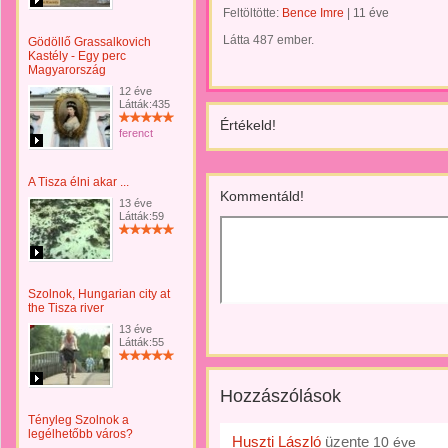
Feltöltötte:
Bence Imre
|
11 éve
Látta 487 ember.
Gödöllő Grassalkovich
Kastély - Egy perc
Magyarország
12 éve
Látták:435
Értékeld!
ferenct
A Tisza élni akar ...
Kommentáld!
13 éve
Látták:59
Szolnok, Hungarian city at
the Tisza river
13 éve
Látták:55
Hozzászólások
Tényleg Szolnok a
legélhetőbb város?
Huszti László
üzente
10 éve