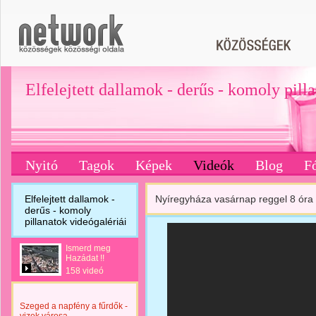
Elfelejtett dallamok - derűs - komoly pill
Nyitó
Tagok
Képek
Videók
Blog
F
Elfelejtett dallamok -
Nyíregyháza vasárnap reggel 8 ór
derűs - komoly
pillanatok videógalériái
Ismerd meg
Hazádat !!
158 videó
Szeged a napfény a fűrdők -