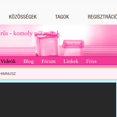
erűs - komoly pillanatok
Videók
Blog
Fórum
Linkek
Friss
 HIMNUSZ