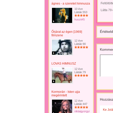
Feltöltöt
ágnes - a szeretet himnusza
10 éve
Látta 79
Látták:553
huszti45
Értékeld
Őrjárat az égen [1969]
filmzene
12 éve
Látták:90
Kommen
LOVAS HIMNUSZ
12 éve
Látták:79
Kormorán - Isten ujja
megérintett
Hozzász
12 éve
Látták:447
Ke Jol
niklaigyorgyi