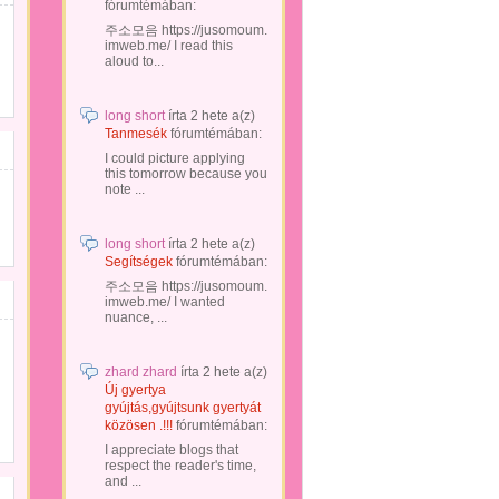
fórumtémában:
주소모음 https://jusomoum.
imweb.me/ I read this
aloud to...
long short
írta
2 hete
a(z)
Tanmesék
fórumtémában:
I could picture applying
this tomorrow because you
note ...
long short
írta
2 hete
a(z)
Segítségek
fórumtémában:
주소모음 https://jusomoum.
imweb.me/ I wanted
nuance, ...
zhard zhard
írta
2 hete
a(z)
Új gyertya
gyújtás,gyújtsunk gyertyát
közösen .!!!
fórumtémában:
I appreciate blogs that
respect the reader's time,
and ...