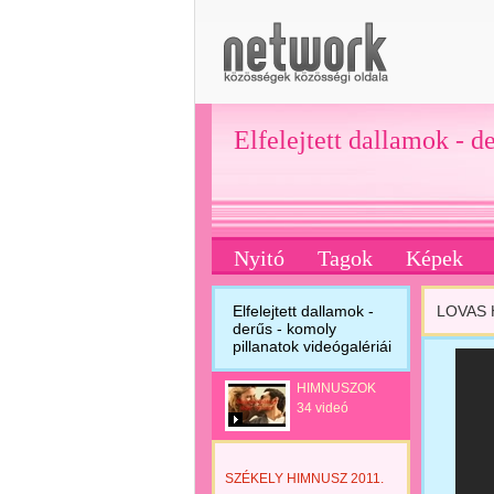
Elfelejtett dallamok - d
Nyitó
Tagok
Képek
Elfelejtett dallamok -
LOVAS
derűs - komoly
pillanatok videógalériái
HIMNUSZOK
34 videó
SZÉKELY HIMNUSZ 2011.