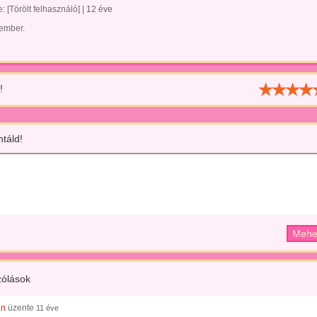
te:
[Törölt felhasználó]
|
12 éve
 ember.
!
táld!
ólások
án
üzente
11 éve