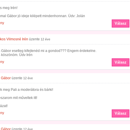
s meg Irén!
mal Gábor jó ideje kilépett mindenhonnan. Üdv: Jolán
ény
Válasz
os Vilmosné Irén
üzente
12 éve
 Gábor esetleg kifejtenéd mi a gondod??? Engem érdekelne.
s köszönöm. Üdv Irén
ény
Válasz
 Gábor
üzente
12 éve
k meg Pali a moderátora és bárki!
szarom mit műveltek itt!
ázat!
ény
Válasz
 Gábor
üzente
12 éve