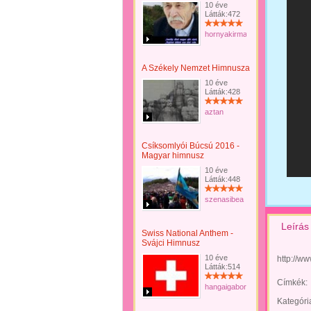
10 éve
Látták:472
hornyakirma
A Székely Nemzet Himnusza
10 éve
Látták:428
aztan
Csíksomlyói Búcsú 2016 -
Magyar himnusz
10 éve
Látták:448
szenasibea
Leírás
Swiss National Anthem -
Svájci Himnusz
10 éve
http://
Látták:514
Címkék:
hangaigabor
Kategóri