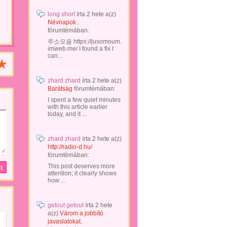
long short
írta
2 hete
a(z)
Névnapok .
fórumtémában:
주소모음 https://jusomoum.
imweb.me/ I found a fix I
can...
zhard zhard
írta
2 hete
a(z)
Barátság
fórumtémában:
I spent a few quiet minutes
with this article earlier
today, and it ...
zhard zhard
írta
2 hete
a(z)
http://radio-d.hu/
fórumtémában:
This post deserves more
attention; it clearly shows
how ...
getout getout
írta
2 hete
a(z)
Várom a jobbító
javaslatokat.