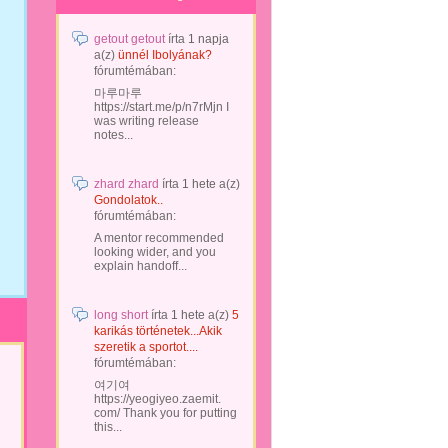
getout getout
írta
1 napja
a(z)
ünnél Ibolyának?
fórumtémában:
마루마루
https://start.me/p/n7rMjn I
was writing release
notes...
zhard zhard
írta
1 hete
a(z)
Gondolatok..
fórumtémában:
A mentor recommended
looking wider, and you
explain handoff...
long short
írta
1 hete
a(z)
5
karikás történetek...Akik
szeretik a sportot....
fórumtémában:
여기여
https://yeogiyeo.zaemit.
com/ Thank you for putting
this...