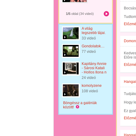
Bocsás
1/5
oldal (34 videó)
Tudtom
Előzm
A világ
legszebb tájai.
33 videó
Domonk
Gondolatok....
77 videó
Kedves
Előre i
Kapitány Annie
Előzm
- Sárosi Katali
- Hollos Ilona n
24 videó
Hangai
komolyzene
108 videó
Tudjáto
Hogy le
Böngéssz a galériák
között!
Ez gyal
Előzm
Hangai