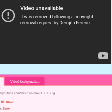
Videó beágyazása
www.youtube.com/watch?v=nm20UXHFXZg
himnusz
a:
Zene