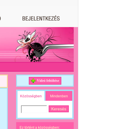
Videó feltöltése
Közösségben
Mindenben
Ez történt a közösségben: