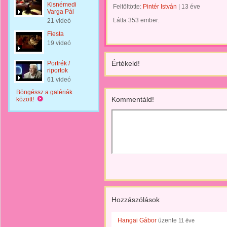
Kisnémedi
Feltöltötte:
Pintér István
|
13 éve
Varga Pál
Látta 353 ember.
21 videó
Fiesta
19 videó
Értékeld!
Portrék /
riportok
61 videó
Böngéssz a galériák
Kommentáld!
között!
Hozzászólások
Hangai Gábor
üzente
11 éve