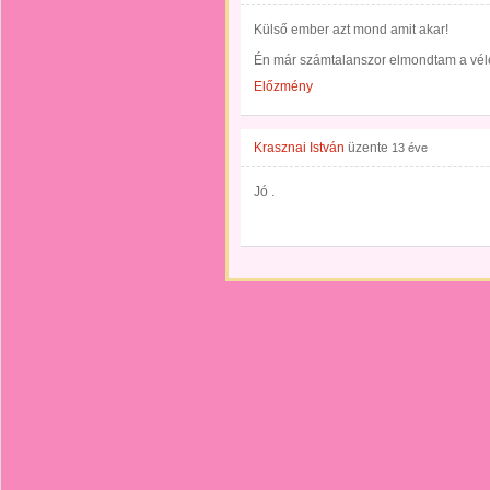
Külső ember azt mond amit akar!
Én már számtalanszor elmondtam a vé
Előzmény
Krasznai István
üzente
13 éve
Jó .