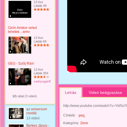
13 éve
Látták:49
Ozón Amikor veled
lehetek....wmv
13 éve
Látták:65
GEG - Szólj Rám
13 éve
Látták:354
vadnyugat45
Leírás
Videó beágyazása
1/1
oldal (3 videó)
http://www.youtube.com/watch?v=YbRa7
az univerzum
csodái.
Címkék:
geg
13 videó
Kategória:
Zene
Berkes János -