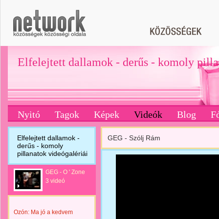
Elfelejtett dallamok - derűs - komoly pill
Nyitó
Tagok
Képek
Videók
Blog
F
Elfelejtett dallamok -
GEG - Szólj Rám
derűs - komoly
pillanatok videógalériái
GEG - O ' Zone
3 videó
Ozón: Ma jó a kedvem