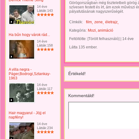
Derrick Theme Song
Görögországban még tiszteletbeli görög 
14 éve
szívesen festett és írt, ám ezek művészi é
Látták:143
pályafutásának nagyszerűségét.
Címkék:
film
zene
életrajz
Kategória:
Mozi, animáció
Ha bűn hogy várok rád...
Feltöltötte:
[Törölt felhasználó]
|
14 éve
14 éve
Látták:158
Látta 135 ember.
A villa negra -
Értékeld!
Páger,Bodrogi,Sztankay-
1963
14 éve
Látták:117
Kommentáld!
Hair magyarul - Jöjj el
napfény!
14 éve
Látták:234