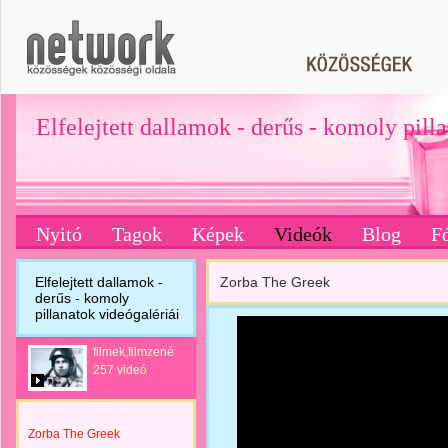
Elfelejtett dallamok - derűs - komoly pill
Nyitó
Tagok
Képek
Videók
Blog
F
Elfelejtett dallamok -
Zorba The Greek
derűs - komoly
pillanatok videógalériái
filmek,filmzenék
257 videó
Zorba The Greek