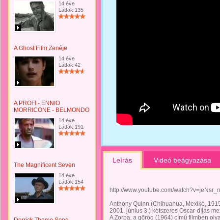
14 éve
Látták:135
A Ghost Film Zenéje
14 éve
Látták:42
A PROFI - ENNIO
MORRICONE - BELMONDO
14 éve
Látták:191
Leírás
Videó beágyazása
The Magnificent Seven
14 éve
Látták:154
http://www.youtube.com/watch?v=jeNsr
Anthony Quinn (Chihuahua, Mexikó, 1915.
2001. június 3.) kétszeres Oscar-díjas me
A Zorba, a görög (1964) című filmben olyan