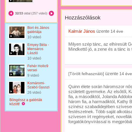
32/33
oldal (257 videó)
Hozzászólások
Bori és János
Kalmár János
üzente
14 éve
galériája
10 videó
Milyen szép tánc, az elhíresült 
Ernyey Béla -
Mindkettő jó, a zene és a tánc is 
Mensáros
László
10 videó
Fehér Hollo9
versei
üzente
[Törölt felhasználó]
14 éve
9 videó
Komáromi-
Quinn élete során háromszor nős
Szabó Gyuszi
született gyermeke. Az elsőtől, K
26 videó
fia, a másodiktól, Jolanda Addolori
Böngéssz a galériák
három fia, a harmadiktól, Kathy B
között!
színész szabadidejében szívesen
festészetnek. Több saját alkotása 
szívesen írt regényeket, novellák
forgatókönyvírással is megpróbál