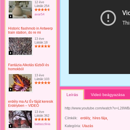
12 éve
Látták:254
avar54
Historic flashmob in Antwerp
train station, do re mi
13 éve
Látták:18
Fantázia Alkotás tűzből és
homokból
13 éve
Látták:103
Leírás
Videó beágyazása
erdély ma Az Év fáját keresik
Erdélyben – VIDEÓ
http://www.youtube.com/watch?v=L28W
13 éve
Látták:362
Címkék:
erdély
híres fája
battaszilvia
Kategória:
Utazás