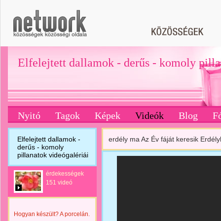
Elfelejtett dallamok - derűs - komoly pill
Nyitó
Tagok
Képek
Videók
Blog
F
Elfelejtett dallamok -
erdély ma Az Év fáját keresik Erdé
derűs - komoly
pillanatok videógalériái
érdekességek
151 videó
Hogyan készült? A porcelán.