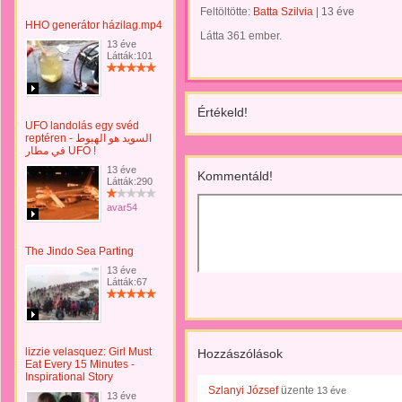
Feltöltötte:
Batta Szilvia
|
13 éve
HHO generátor házilag.mp4
Látta 361 ember.
13 éve
Látták:101
Értékeld!
UFO landolás egy svéd
reptéren - السويد هو الهبوط
في مطار UFO !
13 éve
Kommentáld!
Látták:290
avar54
The Jindo Sea Parting
13 éve
Látták:67
lizzie velasquez: Girl Must
Hozzászólások
Eat Every 15 Minutes -
Inspirational Story
Szlanyi József
üzente
13 éve
13 éve