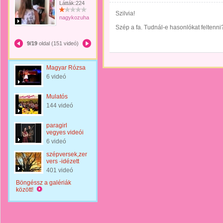
Látták:224
Szilvia!
nagykozuhan
Szép a fa. Tudnál-e hasonlókat feltenni?
9/19
oldal (151 videó)
Magyar Rózsa
6 videó
Mulatós
144 videó
paragirl
vegyes videói
6 videó
szépversek,zenés
vers -idézett
401 videó
Böngéssz a galériák
között!