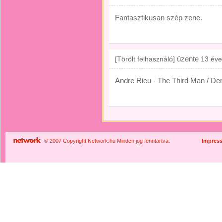
Fantasztikusan szép zene.
üzente
[Törölt felhasználó]
13 éve
Andre Rieu - The Third Man / Der
© 2007 Copyright Network.hu Minden jog fenntartva.
Impres