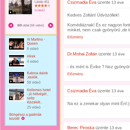
Csizmadia Éva
üzente
Látták:451
13 éve
Izolda3
Kedves Zoltán! Üdvözöllek!
Komédiáznak! És ez nagyon font
6/9
oldal (66 videó)
minket, nem csak gyönyörű ,de tele
Előzmény
Al Martino -
Queen
6 videó
Dr.Mohai Zoltán
üzente
13 éve
Hírek
4 videó
- és mért is Évike ? hisz gyöny
Katona dalok
Előzmény
,idulók.
58 videó
Kellemes hetet
Csizmadia Éva
üzente
13 éve
- jó hétvégét ,
szép
éjszakát...
Na ez a zenekar olyan mint Én!:)
25 videó
Böngéssz a galériák
között!
Berec Piroska
üzente
13 éve