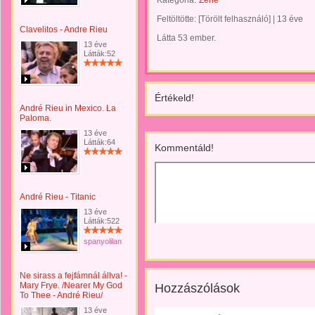
Kategória:
Zene
Feltöltötte:
[Törölt felhasználó]
|
13 éve
Clavelitos - Andre Rieu
Látta 53 ember.
13 éve
Látták:52
Értékeld!
André Rieu in Mexico. La
Paloma.
13 éve
Látták:64
Kommentáld!
André Rieu - Titanic
13 éve
Látták:522
spanyolilan
Ne sirass a fejfámnál állva! -
Mary Frye. /Nearer My God
Hozzászólások
To Thee - André Rieu/
13 éve