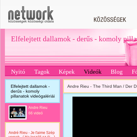
Elfelejtett dallamok - derűs - komoly pill
Nyitó
Tagok
Képek
Videók
Blog
F
Elfelejtett dallamok -
Andre Rieu - The Third Man / Der Dr
derűs - komoly
pillanatok videógalériái
Andre Rieu
66 videó
André Rieu - Je t'aime Szép