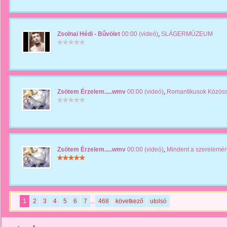
Zsolnai Hédi - Bűvölet
00:00 (videó)
,
SLÁGERMÚZEUM
Zsötem Érzelem.....wmv
00:00 (videó)
,
Romantikusok Közös
Zsötem Érzelem.....wmv
00:00 (videó)
,
Mindent a szerelemért
1
2
3
4
5
6
7
...
468
következő
utolsó