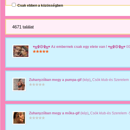
Csak ebben a közösségben
4671 találat
♥ஜ۩۞۩ஜ♥ Az embernek csak egy elete van ! ♥ஜ۩۞۩ஜ♥
00
Zuhanyzóban megy a pumpa-gif
(kép)
,
Csók klub-és Szerelem
Zuhanyzóban megy a móka-gif
(kép)
,
Csók klub-és Szerelem -