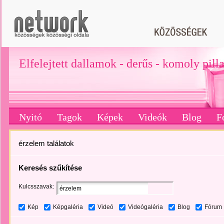
Elfelejtett dallamok - derűs - komoly pill
Nyitó
Tagok
Képek
Videók
Blog
F
érzelem találatok
Keresés szűkítése
Kulcsszavak:
Kép
Képgaléria
Videó
Videógaléria
Blog
Fórum