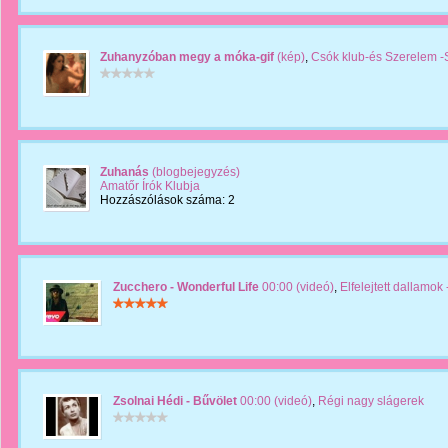
Zuhanyzóban megy a móka-gif
(kép)
,
Csók klub-és Szerelem -
Zuhanás
(blogbejegyzés)
Amatőr Írók Klubja
Hozzászólások száma: 2
Zucchero - Wonderful Life
00:00 (videó)
,
Elfelejtett dallamok
Zsolnai Hédi - Bűvölet
00:00 (videó)
,
Régi nagy slágerek