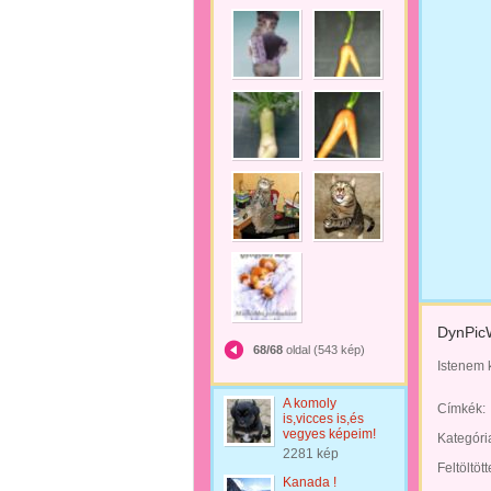
DynPic
68/68
oldal (543 kép)
Istenem 
A komoly
Címkék:
is,vicces is,és
vegyes képeim!
Kategóri
2281 kép
Feltöltöt
Kanada !