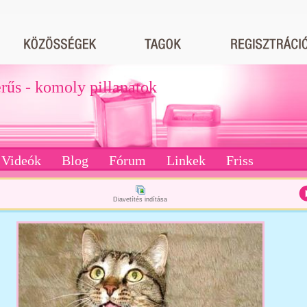
erűs - komoly pillanatok
Videók
Blog
Fórum
Linkek
Friss
Diavetítés indítása