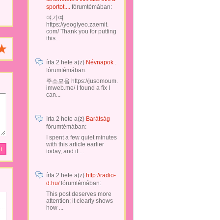
sportot....
fórumtémában:
여기여
https://yeogiyeo.zaemit.
com/ Thank you for putting
this...
írta
2 hete
a(z)
Névnapok .
fórumtémában:
주소모음 https://jusomoum.
imweb.me/ I found a fix I
can...
írta
2 hete
a(z)
Barátság
fórumtémában:
I spent a few quiet minutes
with this article earlier
today, and it ...
írta
2 hete
a(z)
http://radio-
d.hu/
fórumtémában:
This post deserves more
attention; it clearly shows
how ...