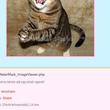
WaterMark_ImageViewer.php
kérve kérlek adj egy kövér egeret!
könyörgés
a:
Állatok
te:
[Törölt felhasználó]
|
14 éve