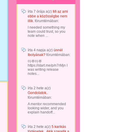
írta
7 órája
a(z)
Mi az ami
ebbe a közösségbe nem
illik.
fórumtémában:
I needed something my
team could trust, so you
note when ...
írta
4 napja
a(z)
ünnél
Ibolyának?
fórumtémában:
마루마루
https://start.me/p/n7rMjn I
was writing release
notes...
írta
2 hete
a(z)
Gondolatok..
fórumtémában:
A mentor recommended
looking wider, and you
explain handoff...
írta
2 hete
a(z)
5 karikás
történetek...Akik szeretik a