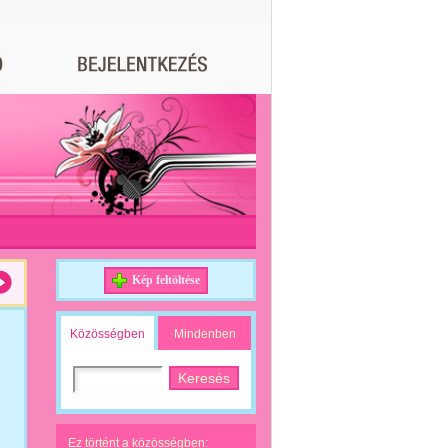
Kép feltöltése
Közösségben
Mindenben
Ez történt a közösségben: