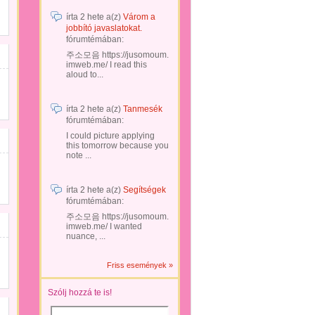
írta
2 hete
a(z)
Várom a
jobbító javaslatokat.
fórumtémában:
주소모음 https://jusomoum.
imweb.me/ I read this
aloud to...
írta
2 hete
a(z)
Tanmesék
fórumtémában:
I could picture applying
this tomorrow because you
note ...
írta
2 hete
a(z)
Segítségek
fórumtémában:
주소모음 https://jusomoum.
imweb.me/ I wanted
nuance, ...
Friss események »
Szólj hozzá te is!