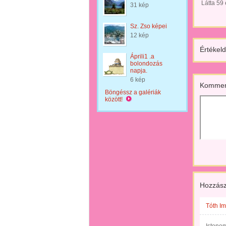
Látta 59
31 kép
Sz. Zso képei
12 kép
Értékeld
Áprili1 .a
bolondozás
napja.
6 kép
Kommen
Böngéssz a galériák
között!
Hozzász
Tóth Im