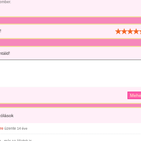
 ember.
!
táld!
ólások
re
üzente
14 éve