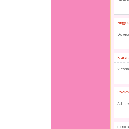
Istenem
Nagy K
De ere
Kraszna
Viszem 
Pavlics
Adjatok
[Törölt 