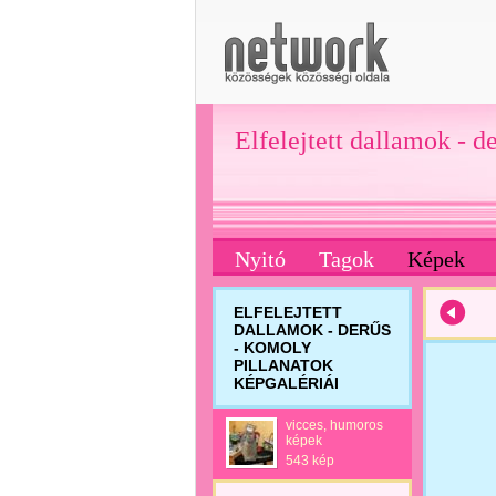
Elfelejtett dallamok - d
Nyitó
Tagok
Képek
ELFELEJTETT
DALLAMOK - DERŰS
- KOMOLY
PILLANATOK
KÉPGALÉRIÁI
vicces, humoros
képek
543 kép