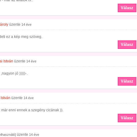
 - már az állatok is..
Válasz
ároly
üzente
14 éve
deti ez a kép meg szöveg.
Válasz
i István
üzente
14 éve
,nagyon jó )))))-.
Válasz
 István
üzente
14 éve
 már enni ennek a szegény cicának )).
Válasz
üzente
felhasználó]
14 éve