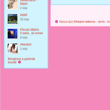
havanna54 -
képei
2 kép
Ilditől
56 kép
Vissza a(z) Elfelejtett dallamok - derűs -
Pénzár Miklós
Csaba.. sk.versei
8 kép
Aktuális!
1 kép
Böngéssz a galériák
között!