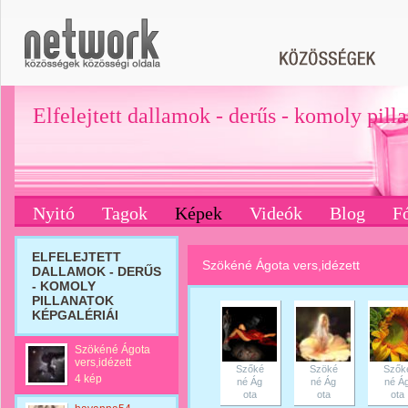
Elfelejtett dallamok - derűs - komoly pill
Nyitó
Tagok
Képek
Videók
Blog
F
ELFELEJTETT
Szökéné Ágota vers,idézett
DALLAMOK - DERŰS
- KOMOLY
PILLANATOK
KÉPGALÉRIÁI
Szökéné Ágota
vers,idézett
Szőké
Szöké
Szők
4 kép
né Ág
né Ág
né Á
ota
ota
ota