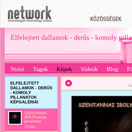
Elfelejtett dallamok - derűs - komoly pill
Nyitó
Tagok
Képek
Videók
Blog
F
ELFELEJTETT
Di
DALLAMOK - DERŰS
- KOMOLY
PILLANATOK
KÉPGALÉRIÁI
SZENTANNAI
IBOLYA versei,
gondolatai
22 kép