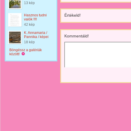
13 kép
Értékeld!
Hasznos tudni
valók !!!!
42 kép
K. Annamaria /
Kommentáld!
Pannika / képei
18 kép
Böngéssz a galériák
között!