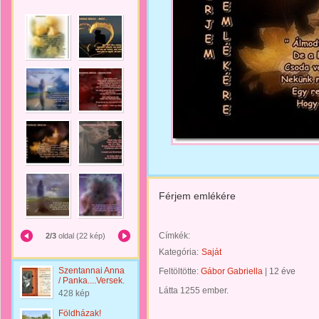
Férjem emlékére
Címkék:
2/3
oldal (22 kép)
Kategória:
Saját
Szentannai Anna
Feltöltötte:
Gábor Gabriella
|
12 éve
/ Panka....Versek.
Látta 1255 ember.
428 kép
Földházak!