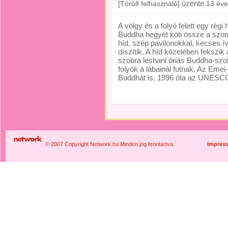
üzente
[Törölt felhasználó]
13 éve
A völgy és a folyó felett egy rég
Buddha hegyét köti össze a szo
híd, szép pavilonokkal, kecses í
díszítik. A híd közelében fekszik
szobra leshani óriás Buddha-szo
folyók a lábainál futnak. Az Emei
Buddhát is, 1996 óta az UNESCO
© 2007 Copyright Network.hu Minden jog fenntartva.
Impres