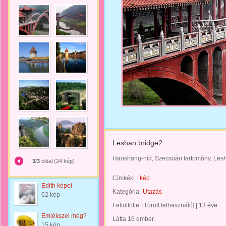
Leshan bridge2
Haoshang-híd, Szecsuán tartomány, Lesh
3/3
oldal (24 kép)
Címkék:
kép
Edith képei
Kategória:
Utazás
62 kép
Feltöltötte:
[Törölt felhasználó]
|
13 éve
Emlékszel még?
Látta 16 ember.
15 kép