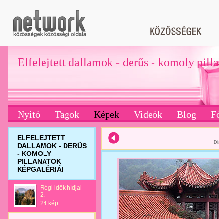
Elfelejtett dallamok - derűs - komoly pill
Nyitó
Tagok
Képek
Videók
Blog
F
ELFELEJTETT
Di
DALLAMOK - DERŰS
- KOMOLY
PILLANATOK
KÉPGALÉRIÁI
Régi idők hídjai
2.
24 kép