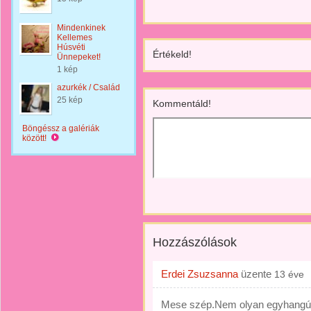
Mindenkinek
Kellemes
Húsvéti
Értékeld!
Ünnepeket!
1 kép
azurkék / Család
25 kép
Kommentáld!
Böngéssz a galériák
között!
Hozzászólások
Erdei Zsuzsanna
üzente
13 éve
Mese szép.Nem olyan egyhangú 