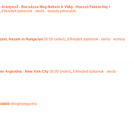
 - Aranyeső - Bocsássa Meg Nekem A Világ - Hosszú Fekete Haj +
,
Elfelejtett dallamok - derűs - komoly pillanatok
zam, Hazam in Hungarian
00:00 (videó)
,
Elfelejtett dallamok - derűs - komoly
 me Argentina - New York City
00:00 (videó)
,
Elfelejtett dallamok - derűs -
lubból
(blogbejegyzés)