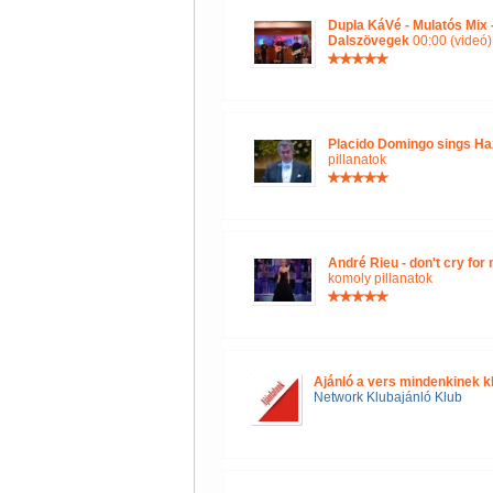
Dupla KáVé - Mulatós Mix
Dalszövegek
00:00 (videó)
Placido Domingo sings Ha
pillanatok
André Rieu - don't cry for
komoly pillanatok
Ajánló a vers mindenkinek k
Network Klubajánló Klub