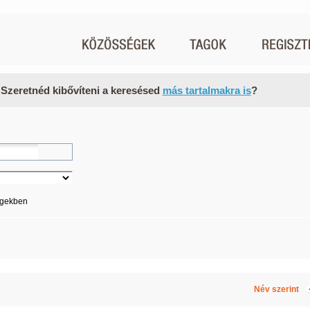
 Szeretnéd kibővíteni a keresésed
más tartalmakra is
?
égekben
Név szerint