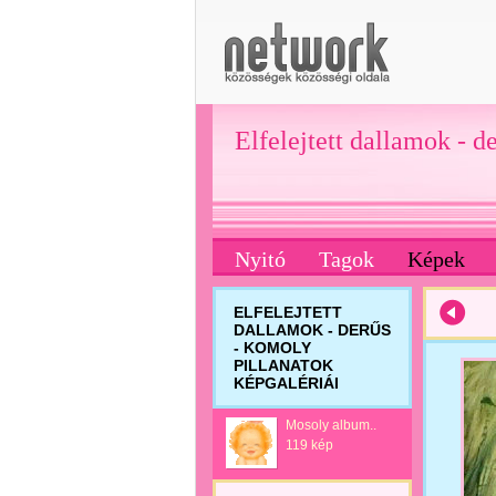
Elfelejtett dallamok - d
Nyitó
Tagok
Képek
ELFELEJTETT
DALLAMOK - DERŰS
- KOMOLY
PILLANATOK
KÉPGALÉRIÁI
Mosoly album..
119 kép