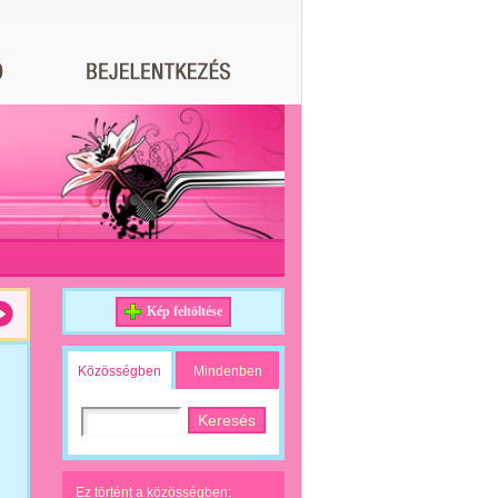
Kép feltöltése
Közösségben
Mindenben
Ez történt a közösségben: