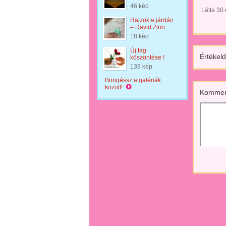
46 kép
Látta 30
Rajzok a járdán
– David Zinn
18 kép
Új tag
Értékeld
köszöntése !
139 kép
Böngéssz a galériák
között!
Kommen