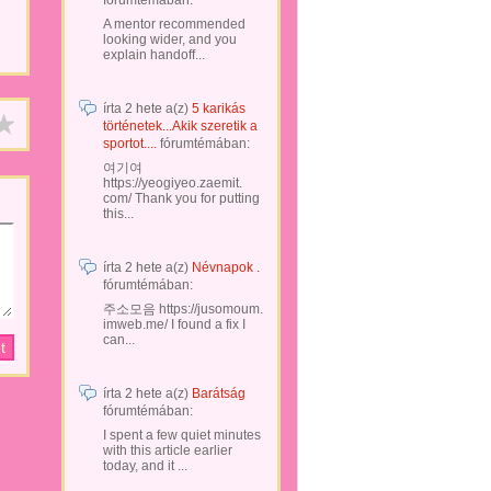
fórumtémában:
A mentor recommended
looking wider, and you
explain handoff...
írta
2 hete
a(z)
5 karikás
történetek...Akik szeretik a
sportot....
fórumtémában:
여기여
https://yeogiyeo.zaemit.
com/ Thank you for putting
this...
írta
2 hete
a(z)
Névnapok .
fórumtémában:
주소모음 https://jusomoum.
imweb.me/ I found a fix I
can...
írta
2 hete
a(z)
Barátság
fórumtémában:
I spent a few quiet minutes
with this article earlier
today, and it ...