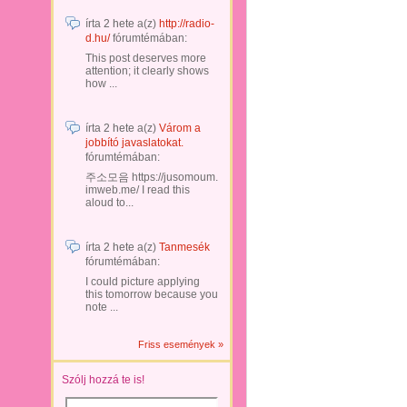
írta
2 hete
a(z)
http://radio-
d.hu/
fórumtémában:
This post deserves more
attention; it clearly shows
how ...
írta
2 hete
a(z)
Várom a
jobbító javaslatokat.
fórumtémában:
주소모음 https://jusomoum.
imweb.me/ I read this
aloud to...
írta
2 hete
a(z)
Tanmesék
fórumtémában:
I could picture applying
this tomorrow because you
note ...
Friss események »
Szólj hozzá te is!