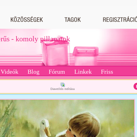
erűs - komoly pillanatok
Videók
Blog
Fórum
Linkek
Friss
Diavetítés indítása