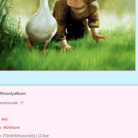
.Mosolyalbum.
aranyosak...!?
kép
a:
Művészet
te:
[Törölt felhasználó]
|
13 éve