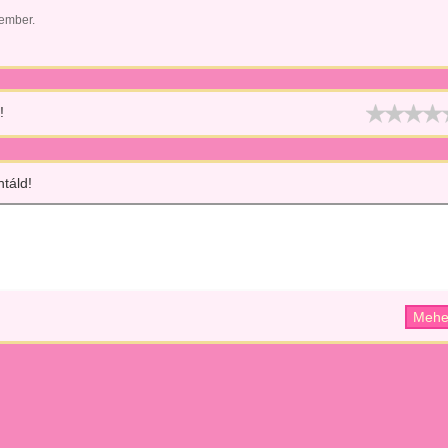
 ember.
!
táld!