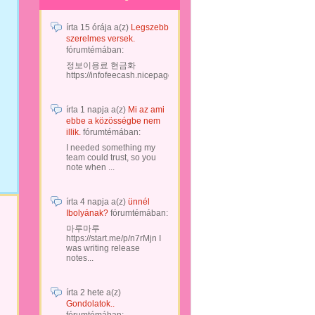
írta
15 órája
a(z)
Legszebb
szerelmes versek.
fórumtémában:
정보이용료 현금화
https://infofeecash.nicepage...
írta
1 napja
a(z)
Mi az ami
ebbe a közösségbe nem
illik.
fórumtémában:
I needed something my
team could trust, so you
note when ...
írta
4 napja
a(z)
ünnél
Ibolyának?
fórumtémában:
마루마루
https://start.me/p/n7rMjn I
was writing release
notes...
írta
2 hete
a(z)
Gondolatok..