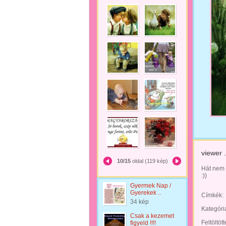
viewer 
10/15
oldal (119 kép)
Hát nem 
:))
Gyermek Nap /
Gyerekek ..
Címkék:
34 kép
Kategóri
Csak a kezemet
Feltöltöt
figyeld !!!!