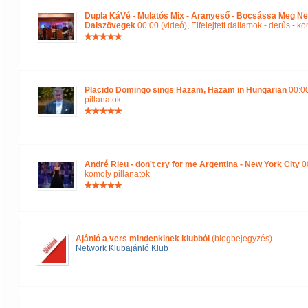
Dupla KáVé - Mulatós Mix - Aranyeső - Bocsássa Meg Ne
Dalszövegek
00:00 (videó)
,
Elfelejtett dallamok - derűs - k
Placido Domingo sings Hazam, Hazam in Hungarian
00:00
pillanatok
André Rieu - don't cry for me Argentina - New York City
00
komoly pillanatok
Ajánló a vers mindenkinek klubból
(blogbejegyzés)
Network Klubajánló Klub