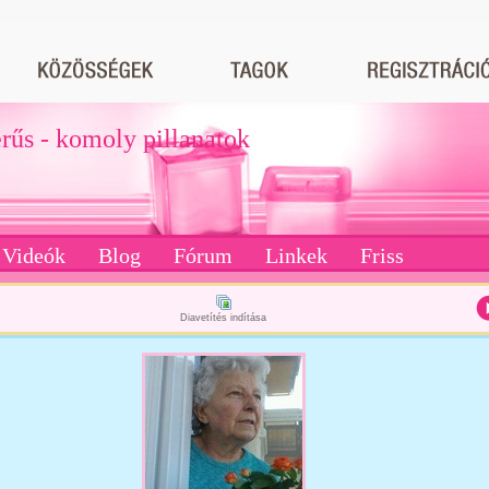
erűs - komoly pillanatok
Videók
Blog
Fórum
Linkek
Friss
Diavetítés indítása