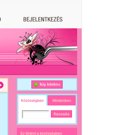
Kép feltöltése
Közösségben
Mindenben
Ez történt a közösségben: