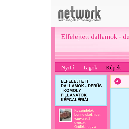
Elfelejtett dallamok - d
Nyitó
Tagok
Képek
ELFELEJTETT
DALLAMOK - DERŰS
- KOMOLY
PILLANATOK
KÉPGALÉRIÁI
Köszöntelek
benneteket,most
vagyunk 2
évesek .
Örülök,hogy a