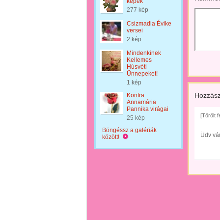
képek
277 kép
Csizmadia Évike
versei
2 kép
Mindenkinek
Kellemes
Húsvéti
Ünnepeket!
1 kép
Hozzász
Kontra
Annamária
Pannika virágai
[Törölt 
25 kép
Böngéssz a galériák
Üdv vá
között!