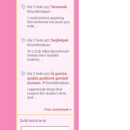
írta
2 hete
a(z)
Tanmesék
fórumtémában:
I could picture applying
this tomorrow because you
note ...
írta
2 hete
a(z)
Segítségek
fórumtémában:
주소모음 https://jusomoum.
imweb.me/ I wanted
nuance, ...
írta
2 hete
a(z)
Új gyertya
gyújtás,gyújtsunk gyertyát
közösen .!!!
fórumtémában:
I appreciate blogs that
respect the reader's time,
and ...
Friss események »
Szólj hozzá te is!