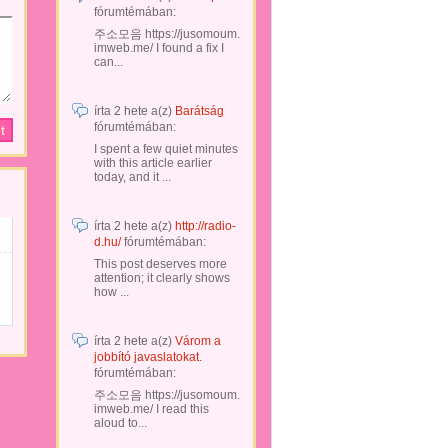
fórumtémában:
주소모음 https://jusomoum.
imweb.me/ I found a fix I
can...
írta
2 hete
a(z)
Barátság
fórumtémában:
I spent a few quiet minutes
with this article earlier
today, and it ...
írta
2 hete
a(z)
http://radio-
d.hu/
fórumtémában:
This post deserves more
attention; it clearly shows
how ...
írta
2 hete
a(z)
Várom a
jobbító javaslatokat.
fórumtémában:
주소모음 https://jusomoum.
imweb.me/ I read this
aloud to...