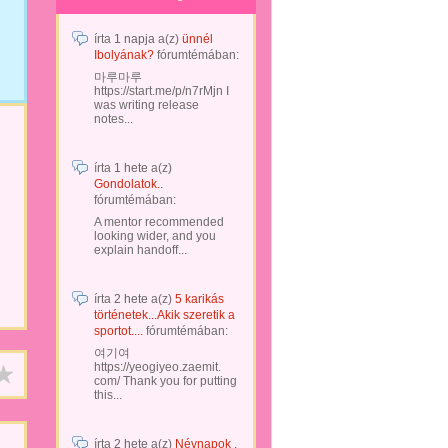
írta
1 napja
a(z)
ünnél
Ibolyának?
fórumtémában:
마루마루
https://start.me/p/n7rMjn I
was writing release
notes...
írta
1 hete
a(z)
Gondolatok..
fórumtémában:
A mentor recommended
looking wider, and you
explain handoff...
írta
2 hete
a(z)
5 karikás
történetek...Akik szeretik a
sportot....
fórumtémában:
여기여
https://yeogiyeo.zaemit.
com/ Thank you for putting
this...
írta
2 hete
a(z)
Névnapok .