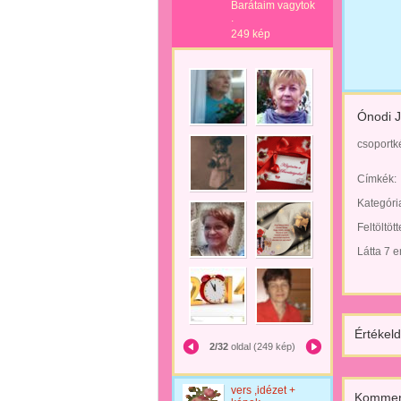
Barátaim vagytok
.
249 kép
Ónodi 
csoportk
Címkék:
Kategóri
Feltöltöt
Látta 7 
Értékeld
2/32
oldal (249 kép)
vers ,idézet +
Kommen