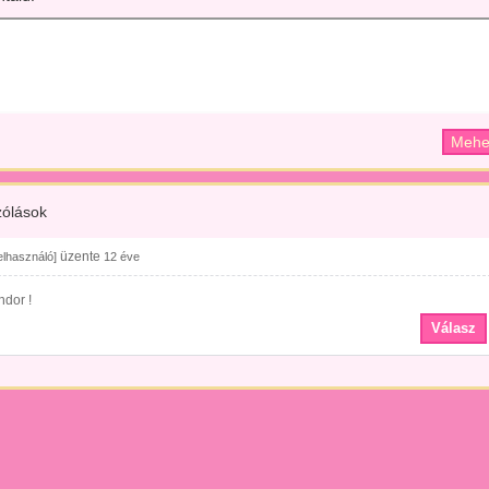
ólások
üzente
felhasználó]
12 éve
ndor !
Válasz