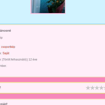
Jánosné
ép
csoportkép
a:
Saját
te:
[Törölt felhasználó]
|
12 éve
ember.
!
táld!