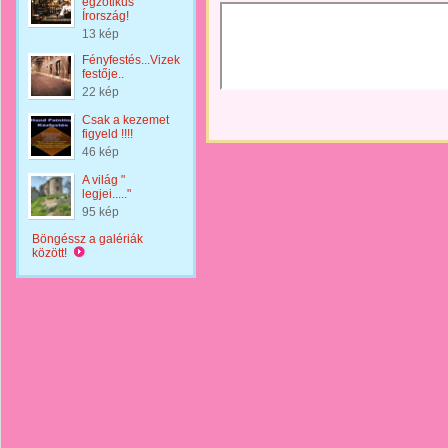
egzotikus
Írország!
13 kép
Fényfestés...Vizek
festője..
22 kép
Csak a kezemet
figyeld !!!!
46 kép
A világ "
legjei....."
95 kép
Böngéssz a galériák
között!