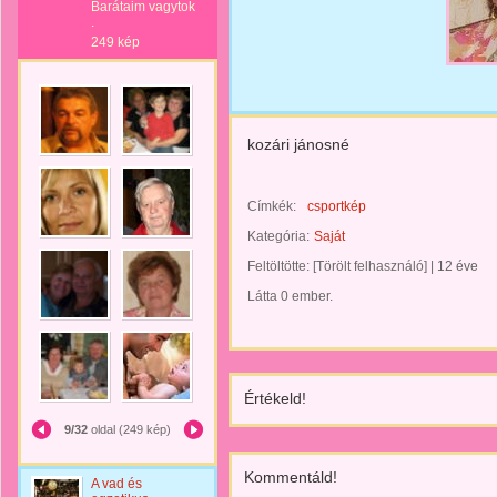
Barátaim vagytok
.
249 kép
kozári jánosné
Címkék:
csportkép
Kategória:
Saját
Feltöltötte:
[Törölt felhasználó]
|
12 éve
Látta 0 ember.
Értékeld!
9/32
oldal (249 kép)
Kommentáld!
A vad és