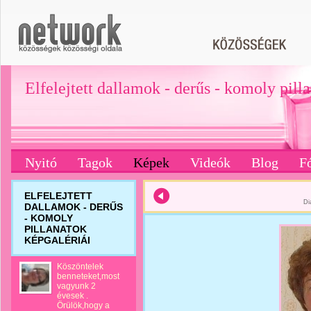
Elfelejtett dallamok - derűs - komoly pill
Nyitó
Tagok
Képek
Videók
Blog
F
ELFELEJTETT
Di
DALLAMOK - DERŰS
- KOMOLY
PILLANATOK
KÉPGALÉRIÁI
Köszöntelek
benneteket,most
vagyunk 2
évesek .
Örülök,hogy a