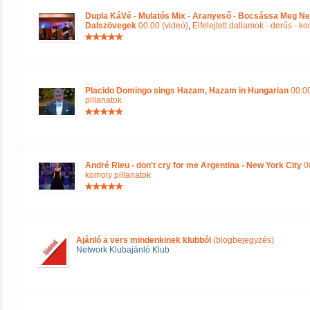
Dupla KáVé - Mulatós Mix - Aranyeső - Bocsássa Meg Ne
Dalszövegek
00:00 (videó)
,
Elfelejtett dallamok - derűs - k
Placido Domingo sings Hazam, Hazam in Hungarian
00:00
pillanatok
André Rieu - don't cry for me Argentina - New York City
00
komoly pillanatok
Ajánló a vers mindenkinek klubból
(blogbejegyzés)
Network Klubajánló Klub