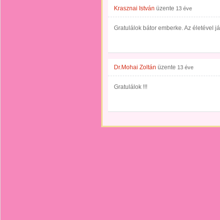
Krasznai István
üzente
13 éve
Gratulálok bátor emberke. Az életével já
Dr.Mohai Zoltán
üzente
13 éve
Gratulálok !!!