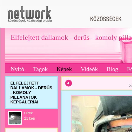
Elfelejtett dallamok - derűs - komoly pill
Nyitó
Tagok
Képek
Videók
Blog
F
ELFELEJTETT
Di
DALLAMOK - DERŰS
- KOMOLY
PILLANATOK
KÉPGALÉRIÁI
Hirek
21 kép