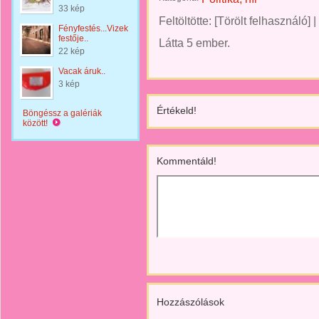
33 kép
Feltöltötte:
[Törölt felhasználó]
|
Fényfestés...Vizek
festője..
Látta 5 ember.
22 kép
Vacak áruk..
3 kép
Értékeld!
Böngéssz a galériák
között!
Kommentáld!
Hozzászólások