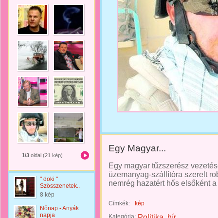
Egy Magyar...
1/3
oldal (21 kép)
Egy magyar tűzszerész vezetésév
üzemanyag-szállítóra szerelt r
" doki "
nemrég hazatért hős elsőként a 
Szösszenetek..
8 kép
Címkék:
kép
Nőnap - Anyák
napja
Kategória:
Politika, hír