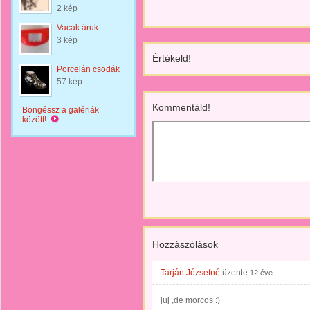
2 kép
Vacak áruk..
3 kép
Értékeld!
Porcelán csodák
57 kép
Kommentáld!
Böngéssz a galériák
között!
Hozzászólások
Tarján Józsefné
üzente
12 éve
juj ,de morcos :)