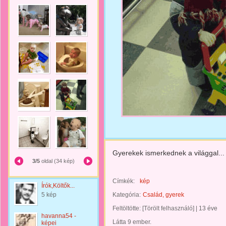
Gyerekek ismerkednek a világgal...
3/5
oldal (34 kép)
Címkék:
kép
Írók,Költők...
5 kép
Kategória:
Család, gyerek
Feltöltötte:
[Törölt felhasználó]
|
13 éve
havanna54 -
Látta 9 ember.
képei