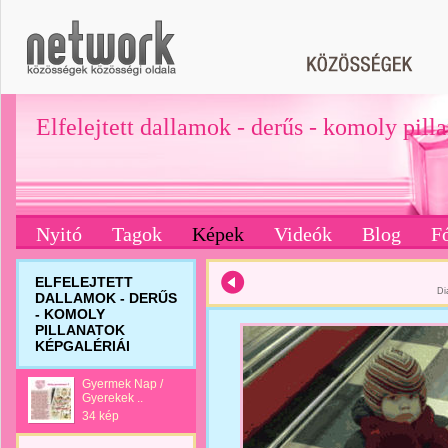
Elfelejtett dallamok - derűs - komoly pill
Nyitó
Tagok
Képek
Videók
Blog
F
ELFELEJTETT
Di
DALLAMOK - DERŰS
- KOMOLY
PILLANATOK
KÉPGALÉRIÁI
Gyermek Nap /
Gyerekek ..
34 kép