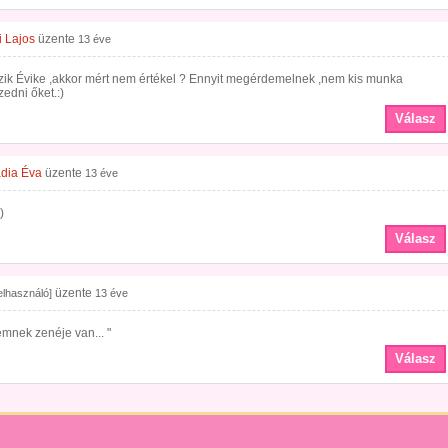
i Lajos
üzente
13 éve
zik Évike ,akkor mért nem értékel ? Ennyit megérdemelnek ,nem kis munka
edni őket.:)
Válasz
dia Éva
üzente
13 éve
)
Válasz
üzente
felhasználó]
13 éve
kemnek zenéje van... "
Válasz