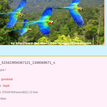
_523423894367121_1348068671_n
épre !
gondolat
a:
Saját
te:
[Törölt felhasználó]
|
13 éve
ember.