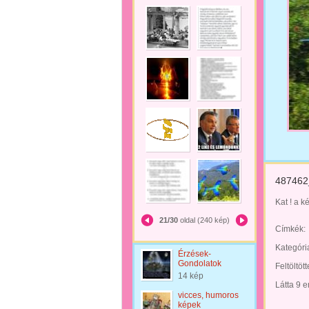
487462
Kat ! a k
21/30
oldal (240 kép)
Címkék:
Kategóri
Érzések-
Gondolatok
Feltöltöt
14 kép
Látta 9 
vicces, humoros
képek