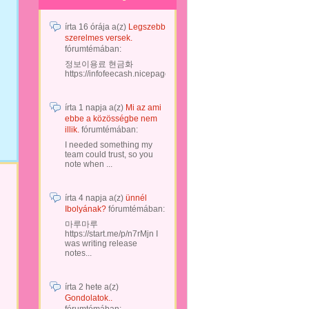
írta
16 órája
a(z)
Legszebb
szerelmes versek.
fórumtémában:
정보이용료 현금화
https://infofeecash.nicepage...
írta
1 napja
a(z)
Mi az ami
ebbe a közösségbe nem
illik.
fórumtémában:
I needed something my
team could trust, so you
note when ...
írta
4 napja
a(z)
ünnél
Ibolyának?
fórumtémában:
마루마루
https://start.me/p/n7rMjn I
was writing release
notes...
írta
2 hete
a(z)
Gondolatok..