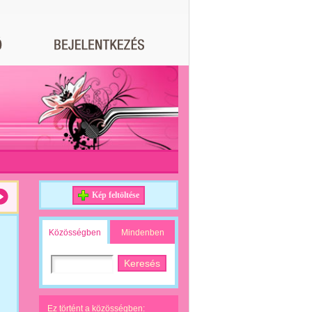
Kép feltöltése
Közösségben
Mindenben
Ez történt a közösségben: