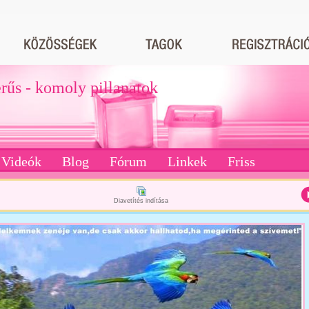
erűs - komoly pillanatok
Videók
Blog
Fórum
Linkek
Friss
Diavetítés indítása