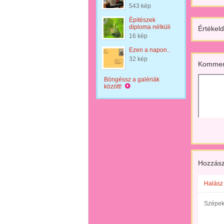
543 kép
Épitészek
diploma nélküli
Értékeld
16 kép
Ezen a napon..
32 kép
Kommen
Böngéssz a galériák
között!
Hozzász
Halász
Szépek