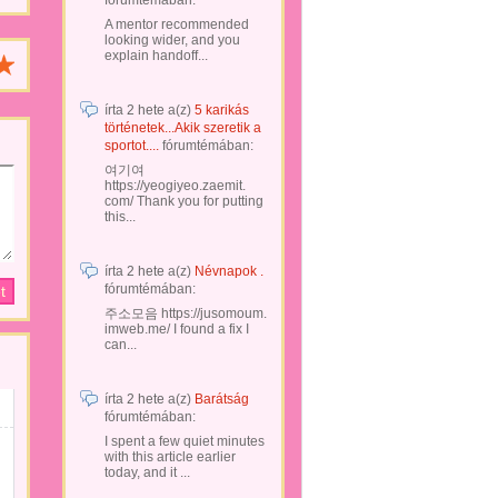
fórumtémában:
A mentor recommended
looking wider, and you
explain handoff...
írta
2 hete
a(z)
5 karikás
történetek...Akik szeretik a
sportot....
fórumtémában:
여기여
https://yeogiyeo.zaemit.
com/ Thank you for putting
this...
írta
2 hete
a(z)
Névnapok .
fórumtémában:
주소모음 https://jusomoum.
imweb.me/ I found a fix I
can...
írta
2 hete
a(z)
Barátság
fórumtémában:
I spent a few quiet minutes
with this article earlier
today, and it ...