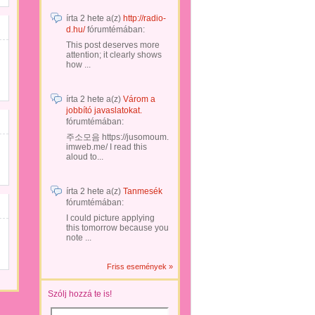
írta
2 hete
a(z)
http://radio-
d.hu/
fórumtémában:
This post deserves more
attention; it clearly shows
how ...
írta
2 hete
a(z)
Várom a
jobbító javaslatokat.
fórumtémában:
주소모음 https://jusomoum.
imweb.me/ I read this
aloud to...
írta
2 hete
a(z)
Tanmesék
fórumtémában:
I could picture applying
this tomorrow because you
note ...
Friss események »
Szólj hozzá te is!