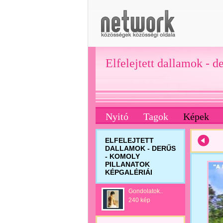
Elfelejtett dallamok - d
Nyitó
Tagok
Képek
ELFELEJTETT
DALLAMOK - DERŰS
- KOMOLY
PILLANATOK
KÉPGALÉRIÁI
Gondolatok..
240 kép