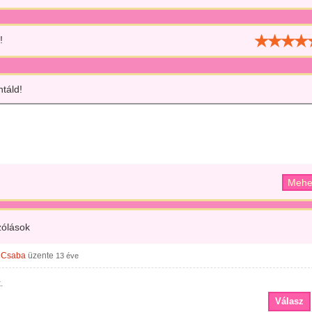
!
táld!
ólások
 Csaba
üzente
13 éve
.
Válasz