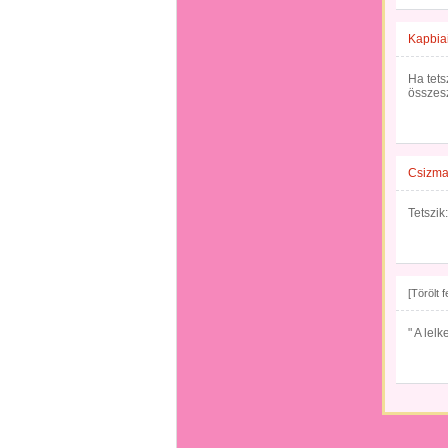
Kapbia
Ha tets
összesz
Csizma
Tetszik:
[Törölt 
" A lel