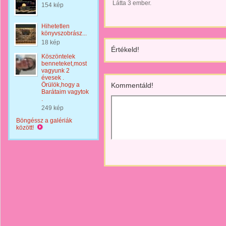
Látta 3 ember.
154 kép
Hihetetlen
könyvszobrász...
18 kép
Értékeld!
Köszöntelek
benneteket,most
vagyunk 2
évesek .
Örülök,hogy a
Kommentáld!
Barátaim vagytok
.
249 kép
Böngéssz a galériák
között!