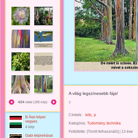
A világ legszínesebb fája!
4/24
oldal (185 kép)
7
Címkék:
köb
p
B Árpi képei
vegyes
Kategória:
Tudomány, technika
4 kép
Feltöltötte:
[Törölt felhasználó]
|
13 éve
Gabi képreírásai