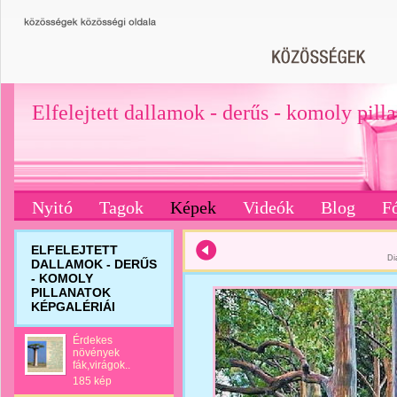
Elfelejtett dallamok - derűs - komoly pill
Nyitó
Tagok
Képek
Videók
Blog
F
ELFELEJTETT
Di
DALLAMOK - DERŰS
- KOMOLY
PILLANATOK
KÉPGALÉRIÁI
Érdekes
növények
fák,virágok..
185 kép