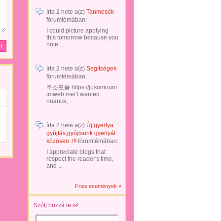
írta
2 hete
a(z)
Tanmesék
fórumtémában:
I could picture applying
this tomorrow because you
note ...
írta
2 hete
a(z)
Segítségek
fórumtémában:
주소모음 https://jusomoum.
imweb.me/ I wanted
nuance, ...
írta
2 hete
a(z)
Új gyertya
gyújtás,gyújtsunk gyertyát
közösen .!!!
fórumtémában:
I appreciate blogs that
respect the reader's time,
and ...
Friss események »
Szólj hozzá te is!