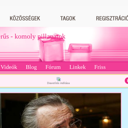
erűs - komoly pillanatok
Videók
Blog
Fórum
Linkek
Friss
Diavetítés indítása