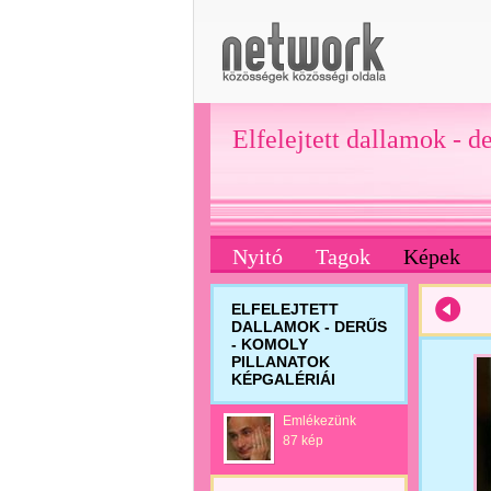
Elfelejtett dallamok - d
Nyitó
Tagok
Képek
ELFELEJTETT
DALLAMOK - DERŰS
- KOMOLY
PILLANATOK
KÉPGALÉRIÁI
Emlékezünk
87 kép