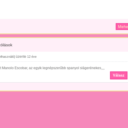
ólások
üzente
felhasználó]
12 éve
t Manolo Escobar, az egyik legnépszerűbb spanyol slágerénekes,,,,
Válasz