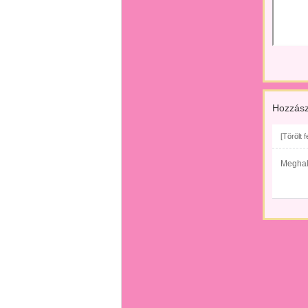
Hozzász
[Törölt 
Meghal