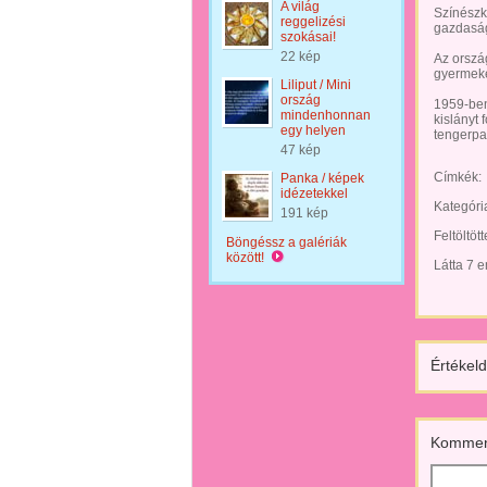
A világ
Színészk
reggelizési
gazdaság
szokásai!
22 kép
Az ország
gyermeké
Liliput / Mini
ország
1959-ben
mindenhonnan
kislányt
egy helyen
tengerpar
47 kép
Címkék:
Panka / képek
idézetekkel
Kategóri
191 kép
Feltöltöt
Böngéssz a galériák
között!
Látta 7 
Értékeld
Kommen