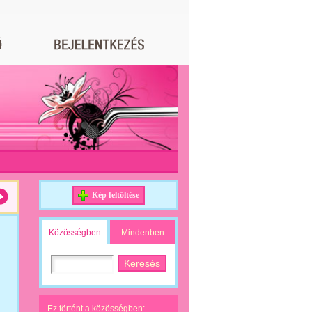
Kép feltöltése
Közösségben
Mindenben
Ez történt a közösségben: