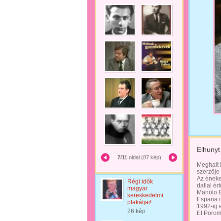
Elhunyt
7/11
oldal (87 kép)
Meghalt 
szerzője
Az éneke
Régi idők
dallal ér
magyar
Manolo E
kereskedelmi
Espana cí
plakátjai!
1992-ig 
26 kép
El Porom