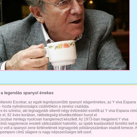
 a legendás spanyol énekes
Manolo Escobar, az egyik legnépszerűbb spanyol slágerénekes, az Y viva Espana
 - hozta nyilvánosságra csütörtökön a zenész családja.
s és színész, aki legnagyobb sikerét négy évtizeddel ezelőtt az Y viva Espana cím
te el, 82 éves korában, rákbetegség következtében hunyt el.
scobar mintegy nyolcvan hanglemezt készített. Az 1973-ban megjelent Y viva
mű nagylemeze eredeti változatából hatmillió, az újabb kiadásokból tízmillió kelt e
ez volt a spanyol zene történetének legnagyobb példányszámban eladott lemeze. 
pompero című slágere is nagy népszerűségre tett szert.