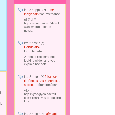
írta
3 napja
a(z)
ünnél
Ibolyának?
fórumtémában:
마루마루
https://start.me/p/n7rMjn I
was writing release
notes...
írta
2 hete
a(z)
Gondolatok..
fórumtémában:
A mentor recommended
looking wider, and you
explain handoff...
írta
2 hete
a(z)
5 karikás
történetek...Akik szeretik a
sportot....
fórumtémában:
여기여
ű
https://yeogiyeo.zaemit.
com/ Thank you for putting
this...
l,
Az
írta
2 hete
a(z)
Névnapok .