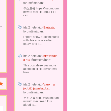
fórumtémában:
주소모음 https://jusomoum.
imweb.me/ I found a fix I
can...
rm
írta
2 hete
a(z)
Barátság
fórumtémában:
I spent a few quiet minutes
with this article earlier
today, and it ...
írta
2 hete
a(z)
http://radio-
d.hu/
fórumtémában:
This post deserves more
attention; it clearly shows
how ...
írta
2 hete
a(z)
Várom a
jobbító javaslatokat.
fórumtémában:
주소모음 https://jusomoum.
imweb.me/ I read this
aloud to...