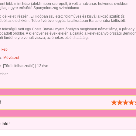
ént több mint húsz játékfilmben szerepelt, ő volt a hatvanas-hetvenes években
ilag egyre erősödő Spanyolország szimbóluma.
 délkeleti részén, El Ijidóban született, földműves és kisvállalkozó szülők tíz
ből az ötödikként. Több fivérével együtt fiatalkorában Barcelonába költözött.
 feleségül vett egy Costa Brava-i nyaralóhelyen megismert német lányt, a pár egy
 fogadott örökbe. A kilencvenes évek elején a család a kelet-spanyolországi Benido
ti fürdőhelyre vonult vissza, az énekes ott élt haláláig.
kép
a:
Művészet
te:
[Törölt felhasználó]
|
12 éve
ember.
!
táld!