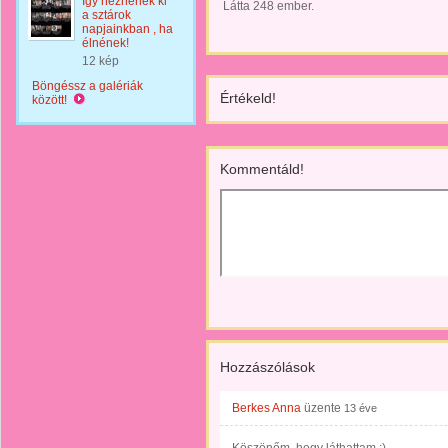
Így néznének ki
Látta 248 ember.
a sztárok
napjainkban , ha
élnének!
12 kép
Böngéssz a galériák
Értékeld!
között!
Kommentáld!
Hozzászólások
Berkes Anna
üzente
13 éve