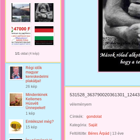
1/1
oldal (4 kép)
Régi idők
magyar
kereskedelmi
plakátjai!
26 kép
531528_363790020361301_12443
Mindenkinek
Kellemes
Húsvéti
véleményem
Ünnepeket!
1 kép
Címkék:
gondolat
Emlékszel még?
Kategória:
Saját
15 kép
Feltöltötte:
Béres Árpád
|
13 éve