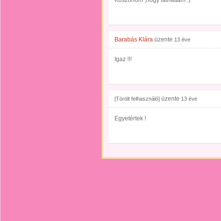
Köszönőm ,hogy láthattam :)
Barabás Klára
üzente
13 éve
Igaz !!!
üzente
[Törölt felhasználó]
13 éve
Egyetértek !