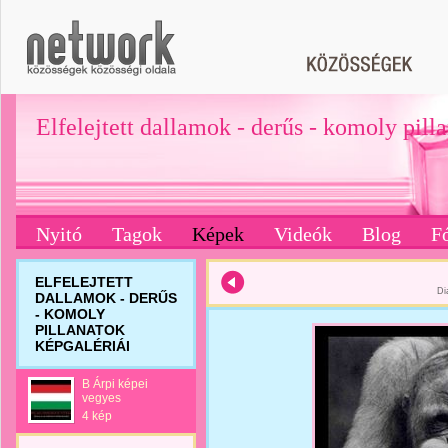
Elfelejtett dallamok - derűs - komoly pill
Nyitó
Tagok
Képek
Videók
Blog
F
ELFELEJTETT
Di
DALLAMOK - DERŰS
- KOMOLY
PILLANATOK
KÉPGALÉRIÁI
B Árpi képei
vegyes
4 kép