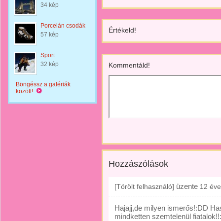
34 kép
Porcelán csodák
Értékeld!
57 kép
Sport
32 kép
Kommentáld!
Böngéssz a galériák
között!
Hozzászólások
üzente
[Törölt felhasználó]
12 éve
Hajajj,de milyen ismerős!:DD H
mindketten szemtelenül fiatalok!!