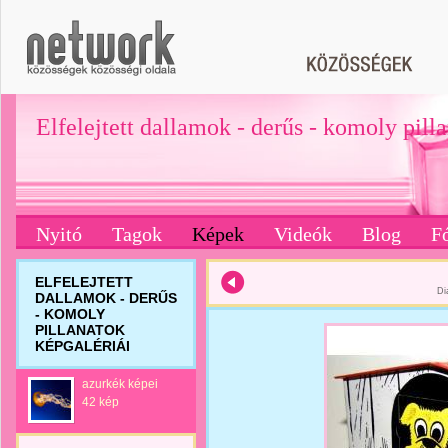
Elfelejtett dallamok - derűs - komoly pill
Nyitó
Tagok
Képek
Videók
Blog
F
ELFELEJTETT
Di
DALLAMOK - DERŰS
- KOMOLY
PILLANATOK
KÉPGALÉRIÁI
azurkék képei
42 kép