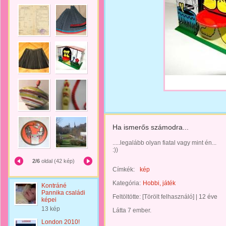
Ha ismerős számodra...
.....legalább olyan fiatal vagy mint én...
:))
2/6
oldal (42 kép)
Címkék:
kép
Kategória:
Hobbi, játék
Kontráné
Pannika családi
Feltöltötte:
[Törölt felhasználó]
|
12 éve
képei
13 kép
Látta 7 ember.
London 2010!