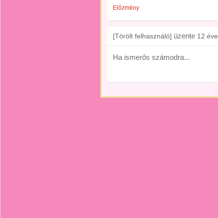
Előzmény
üzente
[Törölt felhasználó]
12 éve
Ha ismerős számodra...