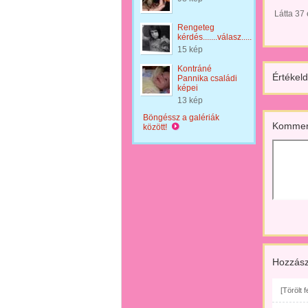
Látta 37
Rengeteg
kérdés.......válasz.....
15 kép
Kontráné
Értékeld
Pannika családi
képei
13 kép
Böngéssz a galériák
Kommen
között!
Hozzász
[Törölt 