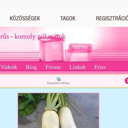
erűs - komoly pillanatok
Videók
Blog
Fórum
Linkek
Friss
Diavetítés indítása