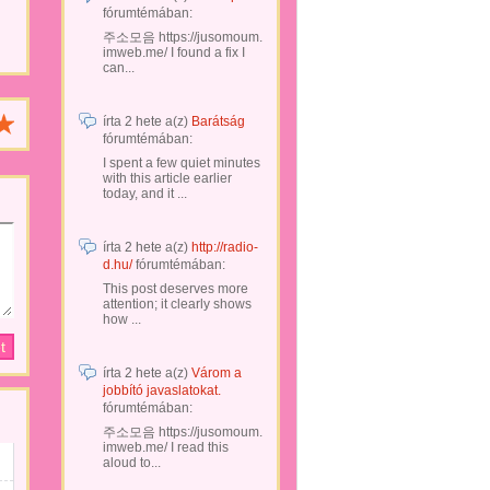
fórumtémában:
주소모음 https://jusomoum.
imweb.me/ I found a fix I
can...
írta
2 hete
a(z)
Barátság
fórumtémában:
I spent a few quiet minutes
with this article earlier
today, and it ...
írta
2 hete
a(z)
http://radio-
d.hu/
fórumtémában:
This post deserves more
attention; it clearly shows
how ...
írta
2 hete
a(z)
Várom a
jobbító javaslatokat.
fórumtémában:
주소모음 https://jusomoum.
imweb.me/ I read this
aloud to...