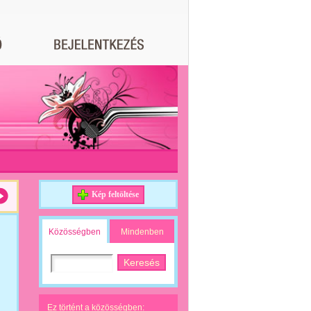
Kép feltöltése
Közösségben
Mindenben
Ez történt a közösségben: