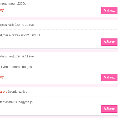
t mond meg ...DDD.
ény
Válasz
üzente
felhasználó]
12 éve
t,már a retkek is??? :DDDD
Válasz
üzente
felhasználó]
12 éve
 ilyen humoros dolgok
ény
Válasz
ároly
üzente
12 éve
fantasztikus ,nagyon jó !
Válasz