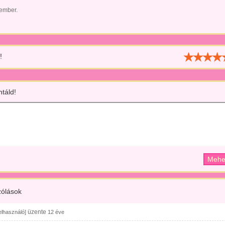
 ember.
!
táld!
ólások
üzente
felhasználó]
12 éve