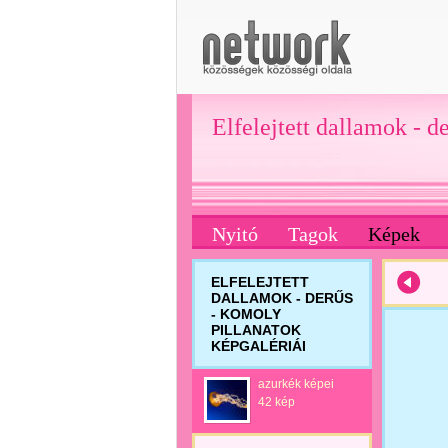
Elfelejtett dallamok - d
Nyitó
Tagok
Képek
ELFELEJTETT
DALLAMOK - DERŰS
- KOMOLY
PILLANATOK
KÉPGALÉRIÁI
azurkék képei
42 kép