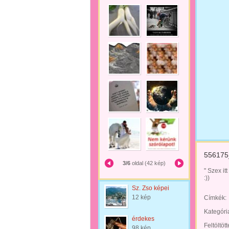
556175
3/6
oldal (42 kép)
" Szex itt 
:))
Sz. Zso képei
12 kép
Címkék:
Kategóri
érdekes
Feltöltöt
98 kép