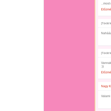
...mos
Előzm
[Törölt 
Nahááá
[Törölt 
Vannak
:))
Előzm
Nagy K
Valami 