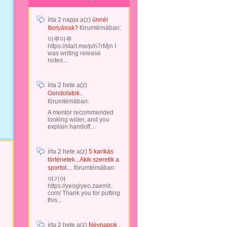
írta
2 napja
a(z)
ünnél
Ibolyának?
fórumtémában:
마루마루
https://start.me/p/n7rMjn I
was writing release
notes...
írta
2 hete
a(z)
Gondolatok..
fórumtémában:
A mentor recommended
looking wider, and you
explain handoff...
írta
2 hete
a(z)
5 karikás
történetek...Akik szeretik a
sportot....
fórumtémában:
여기여
https://yeogiyeo.zaemit.
com/ Thank you for putting
this...
írta
2 hete
a(z)
Névnapok .