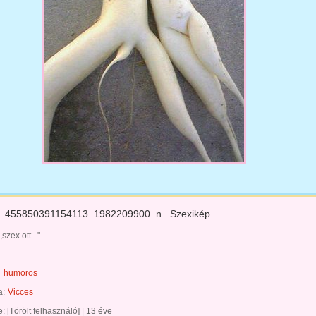
_455850391154113_1982209900_n . Szexikép.
,szex ott..."
humoros
a:
Vicces
te:
[Törölt felhasználó]
|
13 éve