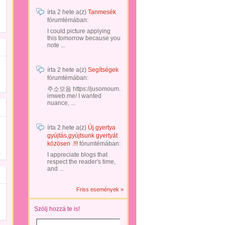
írta
2 hete
a(z)
Tanmesék
fórumtémában:
I could picture applying
this tomorrow because you
note ...
írta
2 hete
a(z)
Segítségek
fórumtémában:
주소모음 https://jusomoum.
imweb.me/ I wanted
nuance, ...
írta
2 hete
a(z)
Új gyertya
gyújtás,gyújtsunk gyertyát
közösen .!!!
fórumtémában:
I appreciate blogs that
respect the reader's time,
and ...
Friss események »
Szólj hozzá te is!