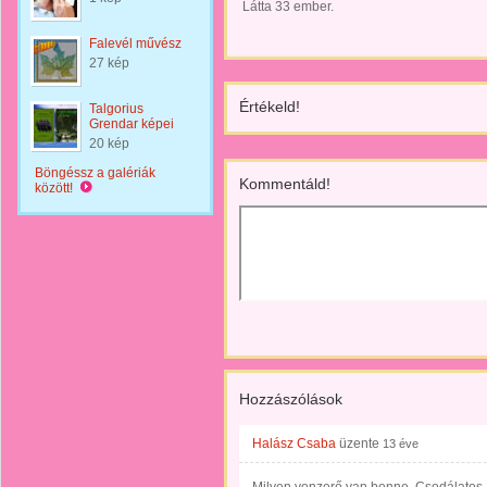
Látta 33 ember.
Falevél művész
27 kép
Értékeld!
Talgorius
Grendar képei
20 kép
Böngéssz a galériák
Kommentáld!
között!
Hozzászólások
Halász Csaba
üzente
13 éve