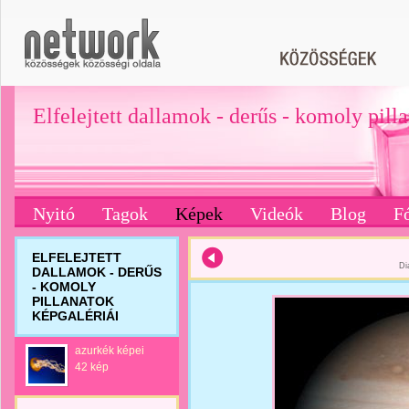
Elfelejtett dallamok - derűs - komoly pill
Nyitó
Tagok
Képek
Videók
Blog
F
ELFELEJTETT
Di
DALLAMOK - DERŰS
- KOMOLY
PILLANATOK
KÉPGALÉRIÁI
azurkék képei
42 kép