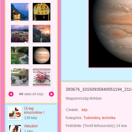
283676_10150935840051194_211
4/6
oldal (42 kép)
Magyarország térképe.
Új tag
Címkék:
kép
köszöntése !
139 kép
Kategória:
Tudomány, technika
Feltöltötte:
[Törölt felhasználó]
|
14 éve
Aktuális!
1 kép