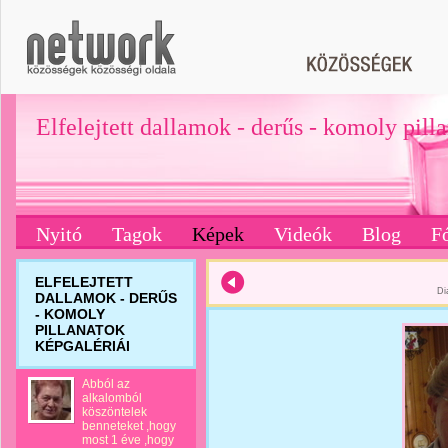
Elfelejtett dallamok - derűs - komoly pill
Nyitó
Tagok
Képek
Videók
Blog
F
ELFELEJTETT
Di
DALLAMOK - DERŰS
- KOMOLY
PILLANATOK
KÉPGALÉRIÁI
Abból az
alkalomból
köszöntelek
benneteket ,hogy
most 1 éve ,hogy