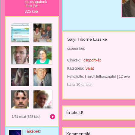
kis csapatunk
létre jött !
325 kép
Sályi Tiborné Erzsike
csoportkép
Címkék:
csoportkép
Kategória:
Saját
Feltöltötte:
[Törölt felhasználó]
|
12 éve
Látta 10 ember.
Értékeld!
1/41
oldal (325 kép)
Tájképek!
Kommentáld!