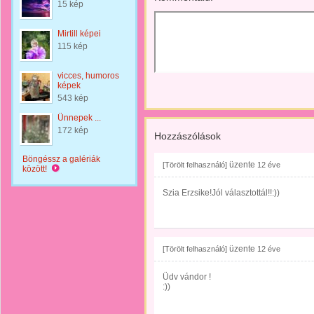
15 kép
Mirtill képei
115 kép
vicces, humoros
képek
543 kép
Ünnepek ...
172 kép
Hozzászólások
Böngéssz a galériák
üzente
[Törölt felhasználó]
12 éve
között!
Szia Erzsike!Jól választottál!!:))
üzente
[Törölt felhasználó]
12 éve
Üdv vándor !
:))