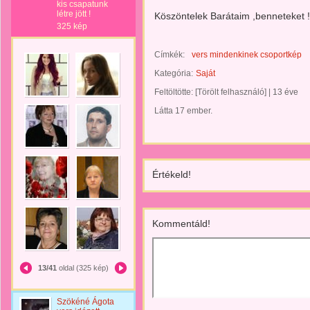
kis csapatunk
létre jött !
Köszöntelek Barátaim ,benneteket !
325 kép
Címkék:
vers mindenkinek csoportkép
Kategória:
Saját
Feltöltötte:
[Törölt felhasználó]
|
13 éve
Látta 17 ember.
Értékeld!
Kommentáld!
13/41
oldal (325 kép)
Szökéné Ágota