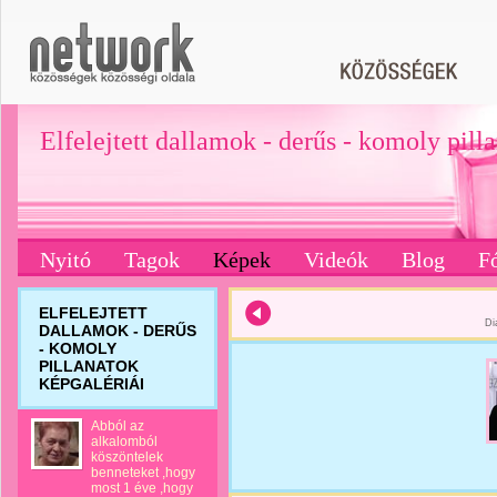
Elfelejtett dallamok - derűs - komoly pill
Nyitó
Tagok
Képek
Videók
Blog
F
ELFELEJTETT
Di
DALLAMOK - DERŰS
- KOMOLY
PILLANATOK
KÉPGALÉRIÁI
Abból az
alkalomból
köszöntelek
benneteket ,hogy
most 1 éve ,hogy