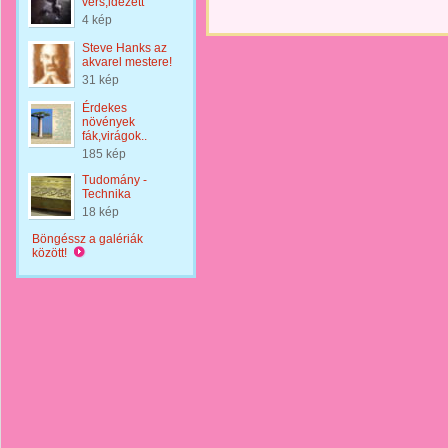
vers,idézett
4 kép
Steve Hanks az
akvarel mestere!
31 kép
Érdekes
növények
fák,virágok..
185 kép
Tudomány -
Technika
18 kép
Böngéssz a galériák
között!