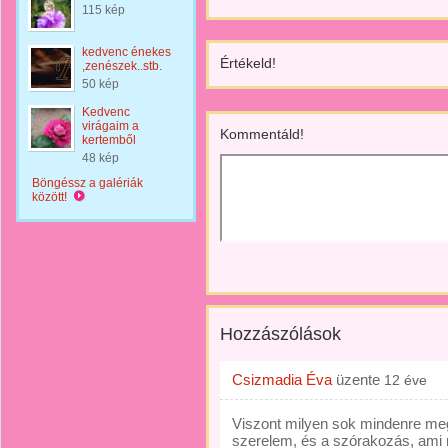
115 kép
kedvenc énekes
Értékeld!
,zenészek..stb.
50 kép
Kedvenc
virágaim a
Kommentáld!
kertemből
48 kép
Böngéssz a galériák
között!
Hozzászólások
Csizmadia Éva
üzente
12 éve
Viszont milyen sok mindenre meg
szerelem, és a szórakozás, ami mé