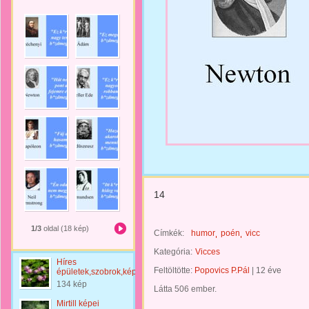
14
1/3
oldal (18 kép)
Címkék:
humor
poén
vicc
Kategória:
Vicces
Híres
Feltöltötte:
Popovics P.Pál
|
12 éve
épületek,szobrok,képek
134 kép
Látta 506 ember.
Mirtill képei