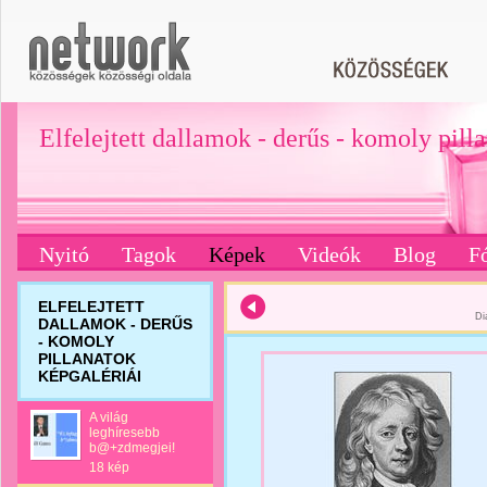
Elfelejtett dallamok - derűs - komoly pill
Nyitó
Tagok
Képek
Videók
Blog
F
ELFELEJTETT
Di
DALLAMOK - DERŰS
- KOMOLY
PILLANATOK
KÉPGALÉRIÁI
A világ
leghíresebb
b@+zdmegjei!
18 kép