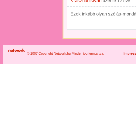
Krasznai István
üzente
12 éve
Ezek inkább olyan szólás-mondá
© 2007 Copyright Network.hu Minden jog fenntartva.
Impres