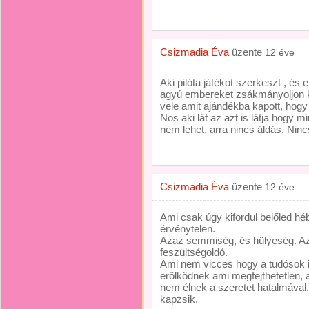
Csizmadia Éva
üzente
12 éve
Aki pilóta játékot szerkeszt , é
agyú embereket zsákmányoljon ki
vele amit ajándékba kapott, hogy
Nos aki lát az azt is látja hogy 
nem lehet, arra nincs áldás. Nincs
Csizmadia Éva
üzente
12 éve
Ami csak úgy kifordul belőled héb
érvénytelen.
Azaz semmiség, és hülyeség. A
feszültségoldó.
Ami nem vicces hogy a tudósok i
erőlködnek ami megfejthetetlen, 
nem élnek a szeretet hatalmával,
kapzsik.