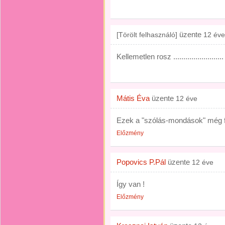
üzente
[Törölt felhasználó]
12 éve
Kellemetlen rosz .........................
Mátis Éva
üzente
12 éve
Ezek a "szólás-mondások" még f
Előzmény
Popovics P.Pál
üzente
12 éve
Így van !
Előzmény