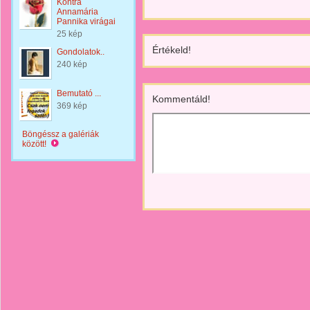
Kontra
Annamária
Pannika virágai
25 kép
Értékeld!
Gondolatok..
240 kép
Bemutató ...
Kommentáld!
369 kép
Böngéssz a galériák
között!