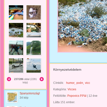
Környezetvédelem
237/286
oldal (2281
kép)
Címkék:
humor
poén
vicc
Kategória:
Vicces
Spanyolország!
Feltöltötte:
Popovics P.Pál
|
12 éve
34 kép
Látta 151 ember.