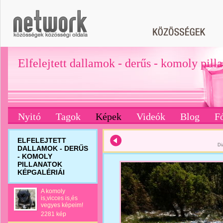
Elfelejtett dallamok - derűs - komoly pill
Nyitó
Tagok
Képek
Videók
Blog
F
ELFELEJTETT
Di
DALLAMOK - DERŰS
- KOMOLY
PILLANATOK
KÉPGALÉRIÁI
A komoly
is,vicces is,és
vegyes képeim!
2281 kép