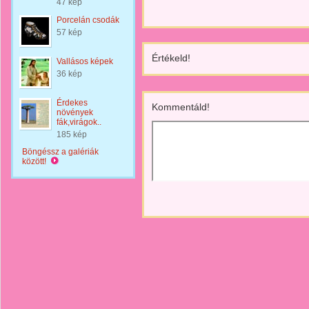
47 kép
Porcelán csodák
57 kép
Értékeld!
Vallásos képek
36 kép
Érdekes
Kommentáld!
növények
fák,virágok..
185 kép
Böngéssz a galériák
között!