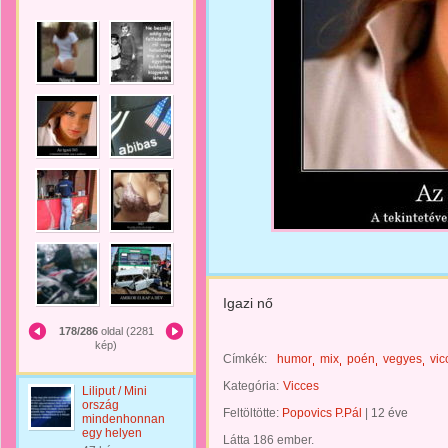
Igazi nő
178/286
oldal (2281
kép)
Címkék:
humor
mix
poén
vegyes
vic
Kategória:
Vicces
Liliput / Mini
ország
Feltöltötte:
Popovics P.Pál
|
12 éve
mindenhonnan
egy helyen
Látta 186 ember.