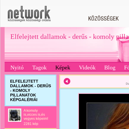
Elfelejtett dallamok - derűs - komoly pill
Nyitó
Tagok
Képek
Videók
Blog
F
ELFELEJTETT
Di
DALLAMOK - DERŰS
- KOMOLY
PILLANATOK
KÉPGALÉRIÁI
A komoly
is,vicces is,és
vegyes képeim!
2281 kép