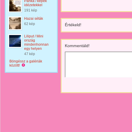
Panka / képek
idézetekkel
191 kép
Hazai séták
62 kép
Értékeld!
Liliput / Mini
ország
mindenhonnan
Kommentáld!
egy helyen
47 kép
Böngéssz a galériák
között!