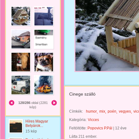
Cinege szálló
128/286
oldal (2281
kép)
Címkék:
humor
mix
poén
vegyes
vic
Kategória:
Vicces
Híres Magyar
Betyárok...
Feltöltötte:
Popovics P.Pál
|
12 éve
15 kép
Látta 211 ember.