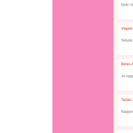
Doki !
Vágási
Tetszik.
Béres 
Jo nag
Tarján
Nagyon 