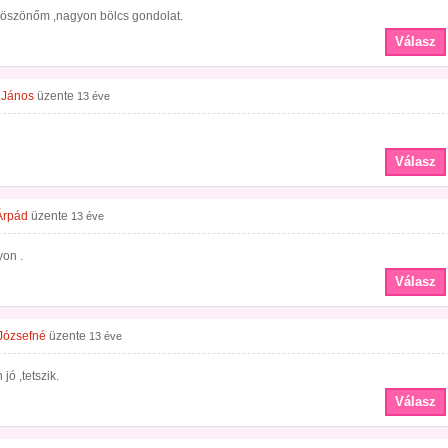
 köszönőm ,nagyon bölcs gondolat.
Válasz
 János
üzente
13 éve
Válasz
Árpád
üzente
13 éve
yon .
Válasz
 Józsefné
üzente
13 éve
jó ,tetszik.
Válasz