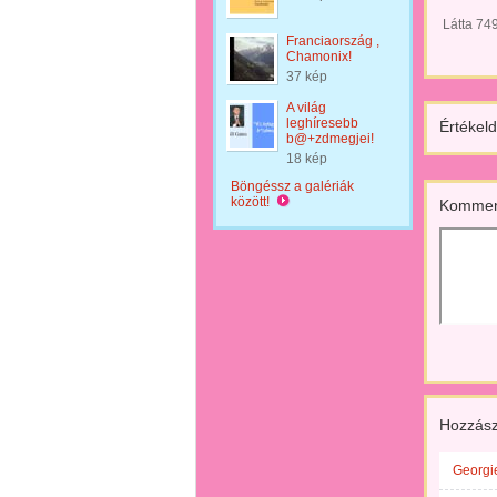
Látta 74
Franciaország ,
Chamonix!
37 kép
A világ
leghíresebb
Értékeld
b@+zdmegjei!
18 kép
Böngéssz a galériák
között!
Kommen
Hozzász
Georgie