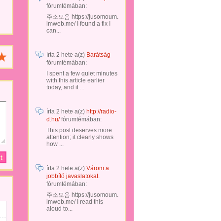
fórumtémában:
주소모음 https://jusomoum.
imweb.me/ I found a fix I
can...
írta
2 hete
a(z)
Barátság
fórumtémában:
I spent a few quiet minutes
with this article earlier
today, and it ...
írta
2 hete
a(z)
http://radio-
d.hu/
fórumtémában:
This post deserves more
attention; it clearly shows
how ...
írta
2 hete
a(z)
Várom a
jobbító javaslatokat.
fórumtémában:
주소모음 https://jusomoum.
imweb.me/ I read this
aloud to...