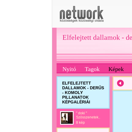
Elfelejtett dallamok - d
Nyitó
Tagok
Képek
ELFELEJTETT
DALLAMOK - DERŰS
- KOMOLY
PILLANATOK
KÉPGALÉRIÁI
" doki "
Szösszenetek..
8 kép