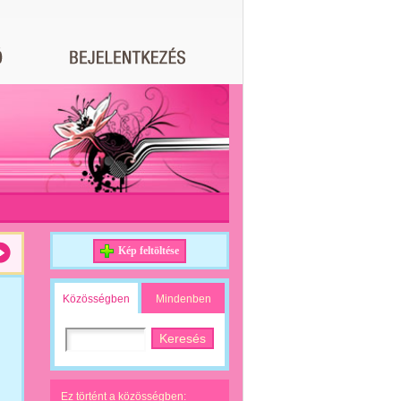
Kép feltöltése
Közösségben
Mindenben
Ez történt a közösségben: