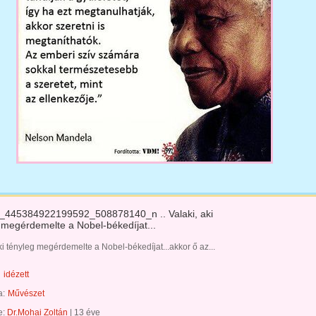
_445384922199592_508878140_n .. Valaki, aki
 megérdemelte a Nobel-békedíjat...
ki tényleg megérdemelte a Nobel-békedíjat...akkor ő az...
idézett
a:
Művészet
te:
Dr.Mohai Zoltán
|
13 éve