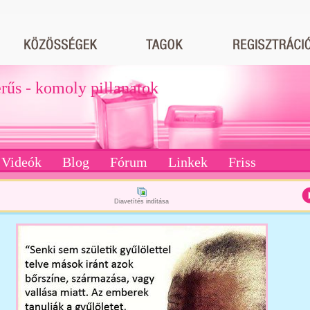
erűs - komoly pillanatok
Videók
Blog
Fórum
Linkek
Friss
Diavetítés indítása