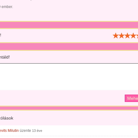
9 ember.
!
táld!
ólások
vits Milutin
üzente
13 éve