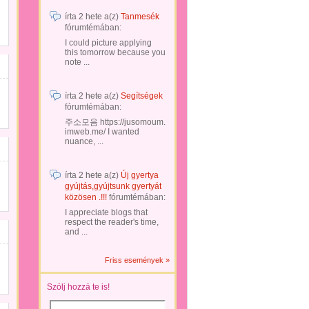
írta
2 hete
a(z)
Tanmesék
fórumtémában:
I could picture applying
this tomorrow because you
note ...
írta
2 hete
a(z)
Segítségek
fórumtémában:
주소모음 https://jusomoum.
imweb.me/ I wanted
nuance, ...
írta
2 hete
a(z)
Új gyertya
gyújtás,gyújtsunk gyertyát
közösen .!!!
fórumtémában:
I appreciate blogs that
respect the reader's time,
and ...
Friss események »
Szólj hozzá te is!