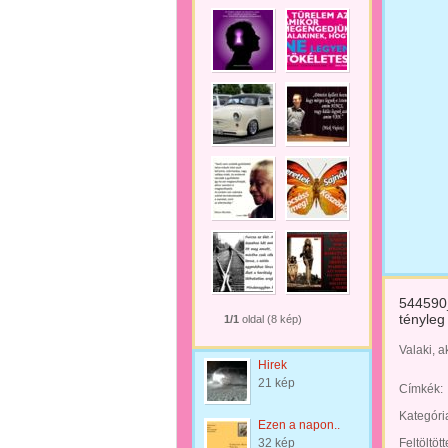
544590
tényleg
1/1
oldal (8 kép)
Valaki, a
Hirek
21 kép
Címkék:
Kategóri
Ezen a napon..
32 kép
Feltöltöt