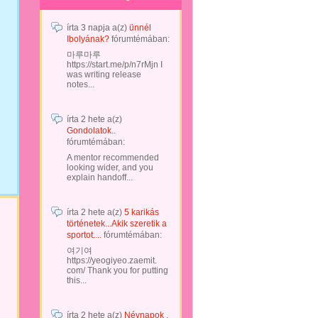
írta
3 napja
a(z)
ünnél
Ibolyának?
fórumtémában:
마루마루
https://start.me/p/n7rMjn I
was writing release
notes...
írta
2 hete
a(z)
Gondolatok..
fórumtémában:
A mentor recommended
looking wider, and you
explain handoff...
írta
2 hete
a(z)
5 karikás
történetek...Akik szeretik a
sportot....
fórumtémában:
여기여
https://yeogiyeo.zaemit.
com/ Thank you for putting
this...
írta
2 hete
a(z)
Névnapok .