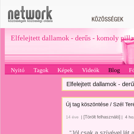
Elfelejtett dallamok - derűs - komoly pill
Nyitó
Tagok
Képek
Videók
Blog
F
Elfelejtett dallamok - derű
Új tag köszöntése / Szél Teré
[Törölt felhasználó]
14 éve
|
|
4 ho
"Jól csak a szívével lát