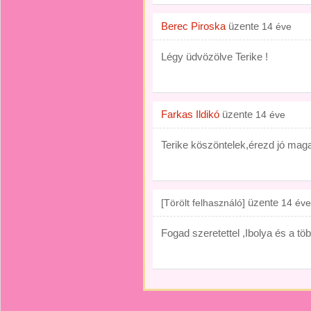
Berec Piroska
üzente
14 éve
Légy üdvözölve Terike !
Farkas Ildikó
üzente
14 éve
Terike köszöntelek,érezd jó magad
üzente
[Törölt felhasználó]
14 éve
Fogad szeretettel ,Ibolya és a töb