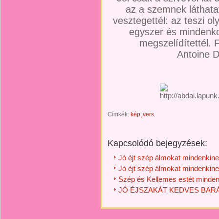
az a szemnek láthatat
vesztegettél: az teszi ol
egyszer és mindenkorr
megszelídítettél. 
Antoine D
Címkék:
kép
vers.
Kapcsolódó bejegyzések:
Jó éjt szép álmokat mindenkine
Jó éjt szép álmokat mindenkine
Szép és Kellemes estét minden
JÓ ÉJSZAKÁT KEDVES BARÁ