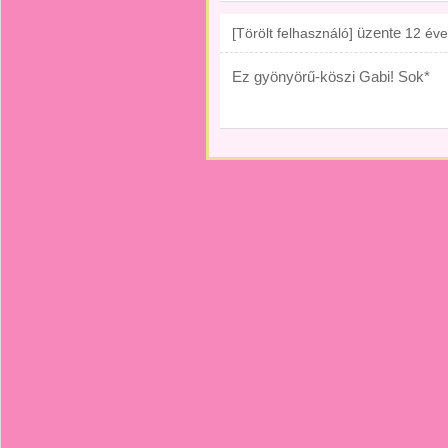
üzente
[Törölt felhasználó]
12 éve
Ez gyönyörű-köszi Gabi! Sok*