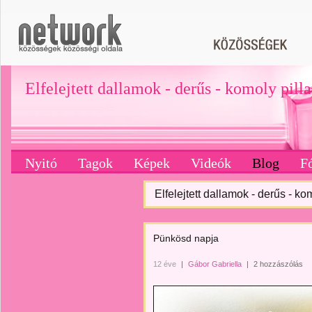
Elfelejtett dallamok - derűs - komoly pill
Nyitó
Tagok
Képek
Videók
Blog
F
Elfelejtett dallamok - derűs - ko
Pünkösd napja
12 éve
|
Gábor Gabriella
|
2 hozzászólás