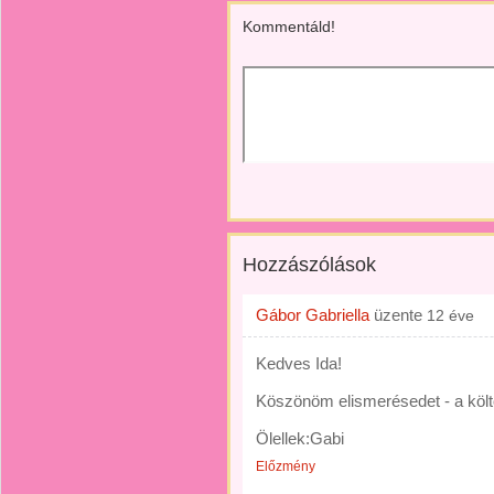
Kommentáld!
Hozzászólások
Gábor Gabriella
üzente
12 éve
Kedves Ida!
Köszönöm elismerésedet - a költ
Ölellek:Gabi
Előzmény