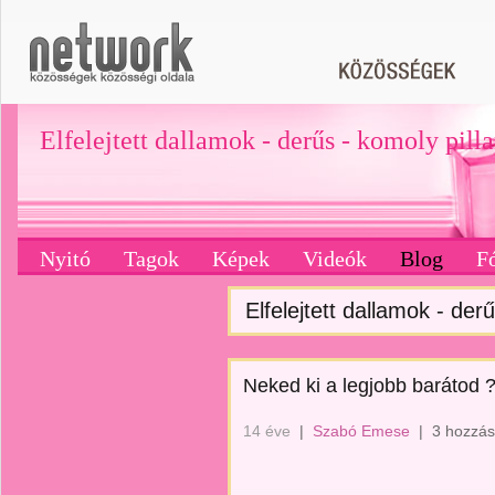
Elfelejtett dallamok - derűs - komoly pill
Nyitó
Tagok
Képek
Videók
Blog
F
Elfelejtett dallamok - derű
Neked ki a legjobb barátod 
14 éve
|
Szabó Emese
|
3 hozzás