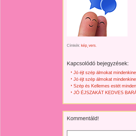
Címkék:
kép
vers.
Kapcsolódó bejegyzések:
Jó éjt szép álmokat mindenkine
Jó éjt szép álmokat mindenkine
Szép és Kellemes estét minden
JÓ ÉJSZAKÁT KEDVES BARÁ
Kommentáld!