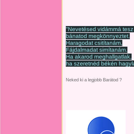
"Nevetésed vidámmá tesz
bánatod megkönnyeztet.
Haragodat csitítanám,
Fájdalmadat simítanám.
Ha akarod meghallgatlak,
ha szeretnéd békén hagyl
Neked ki a legjobb Barátod ?