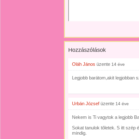
Hozzászólások
Oláh János
üzente
14 éve
Legjobb barátom,akit legjobban s
Urbán József
üzente
14 éve
Nekem is Ti vagytok a legjobb Ba
Sokat tanulok tőletek. S itt szép
mindig.