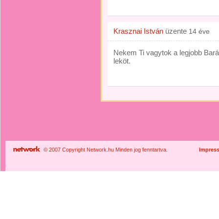
Krasznai István
üzente
14 éve
Nekem Ti vagytok a legjobb Bar
leköt.
© 2007 Copyright Network.hu Minden jog fenntartva.
Impres