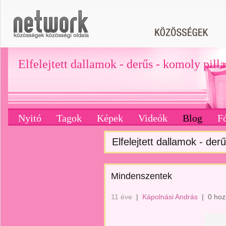
Elfelejtett dallamok - derűs - komoly pill
Nyitó
Tagok
Képek
Videók
Blog
F
Elfelejtett dallamok - derű
Mindenszentek
11 éve
|
Kápolnási András
|
0 hoz