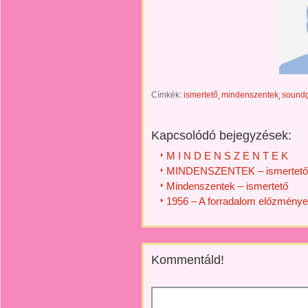
Címkék:
ismertető
mindenszentek
sound
Kapcsolódó bejegyzések:
M I N D E N S Z E N T E K
MINDENSZENTEK – ismertető
Mindenszentek – ismertető
1956 – A forradalom előzménye
Kommentáld!