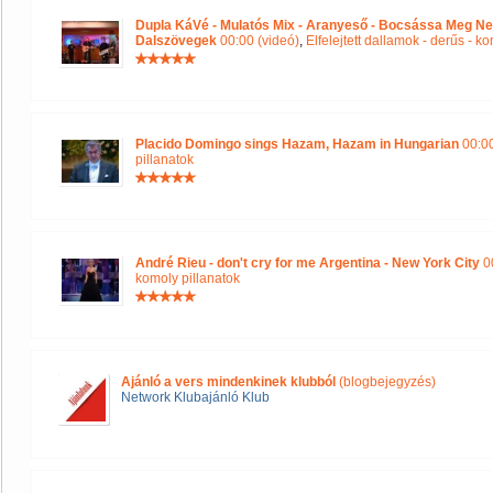
Dupla KáVé - Mulatós Mix - Aranyeső - Bocsássa Meg Ne
Dalszövegek
00:00 (videó)
,
Elfelejtett dallamok - derűs - k
Placido Domingo sings Hazam, Hazam in Hungarian
00:00
pillanatok
André Rieu - don't cry for me Argentina - New York City
00
komoly pillanatok
Ajánló a vers mindenkinek klubból
(blogbejegyzés)
Network Klubajánló Klub