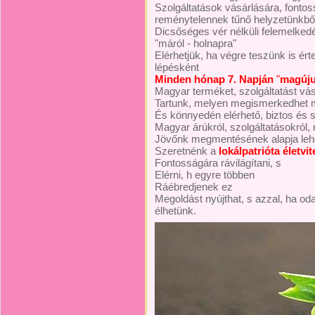
Szolgáltatások vásárlására, fontos
reménytelennek tűnő helyzetünkbő
Dicsőséges vér nélküli felemelkedé
"máról - holnapra"
Elérhetjük, ha végre teszünk is ért
lépésként
Minden hónap 7. Napján
"
magúju
Magyar terméket, szolgáltatást vá
Tartunk, melyen megismerkedhet m
És könnyedén elérhető, biztos és 
Magyar árúkról, szolgáltatásokról,
Jövőnk megmentésének alapja leh
Szeretnénk a
lokálpatrióta életvit
Fontosságára rávilágítani, s
Elérni, h egyre többen
Ráébredjenek ez
Megoldást nyújthat, s azzal, ha od
élhetünk.