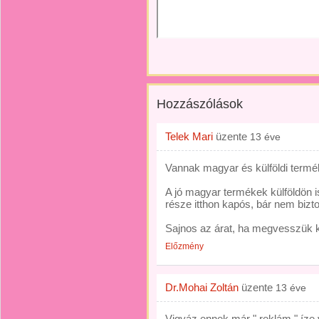
Hozzászólások
Telek Mari
üzente
13 éve
Vannak magyar és külföldi termé
A jó magyar termékek külföldön i
része itthon kapós, bár nem bizto
Sajnos az árat, ha megvesszük ki is
Előzmény
Dr.Mohai Zoltán
üzente
13 éve
Vigyáz ennek már " reklám " íze 