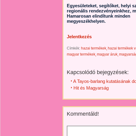
Egyesületeket, segítőket, helyi 
regionális rendezvényeinkhez, m
Hamarosan elindítunk minden
megyeszékhelyen.
Jelentkezés
Címkék:
hazai termékek
hazai termékek v
magyar termékek
magyar áruk
magyarsá
Kapcsolódó bejegyzések:
A Tayos-barlang kutatásának do
Hit és Magyarság
Kommentáld!