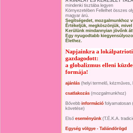
A KÍNÁLAT ÉS KERESLET TA
mindenki tisztába legyen
Környezetében Fellelhet összes ol
magyar árú.
Segítségedet, mozgalmunkhoz va
Értékeljük, megköszönjük, mivel
Kerülünk mindannyian jövőnk át
Egy nyugodtabb kiegyensúlyozo
Élethez.
Napjainkra a lokálpatriot
gazdagodott:
a globalizmus elleni küzd
formája!
ajánlás
(helyi termelő, kézműves, k
csatlakozás
(mozgalmunkhoz)
Bővebb
információ
folyamatosan
követése)
Első
eseményünk
(T.É.K.A. tradic
Egység völgye - Taliándörögd