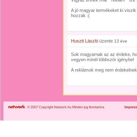
A jó magyar termékeket ki viszik
hozzák :(
Huszti László
üzente
13 éve
Sok magyarnak az az érdeke, hog
vegyen minél többször igénybe!
A reklámok meg nem érdekelnek
© 2007 Copyright Network.hu Minden jog fenntartva.
Impres