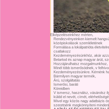
Elképzeléseinkhez mérten,
Rendezvényeinken kiemelt hangsúl
középiskolások szemléletének
Formálása a lokálpatrióta életvite
csatlakozz
Kezdeményezésünkhöz, akár azzal,
Betartod és aznap magyar árút, szo
Hozzájárulhatsz mozgalmunkhoz, h 
Minél több ismerősödnek, v felhívo
Kezdeményezésünkre. Kérnénk h
Bármilyen magyar termék,
Árú, szolgáltatás
Ismerősi, baráti
Köreidben
V ismersz, használsz, vásárolsz i
küldd el nevét, címét, elérhetősé
Mivel egy közös nagy adatbázis ös
szeretnénk megkönnyíteni minden