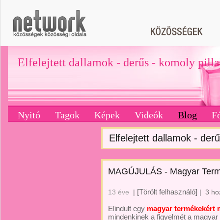
Elfelejtett dallamok - derűs - komoly pill
Nyitó
Tagok
Képek
Videók
Blog
F
Elfelejtett dallamok - derű
MAGÚJULÁS - Magyar Term
[Törölt felhasználó]
13 éve
|
|
3 ho
Elindult egy
magyar termékekért
mindenkinek a figyelmét a magyar