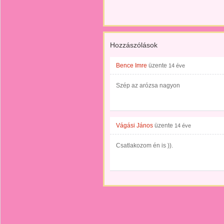
Hozzászólások
Bence Imre
üzente
14 éve
Szép az arózsa nagyon
Vágási János
üzente
14 éve
Csatlakozom én is )).