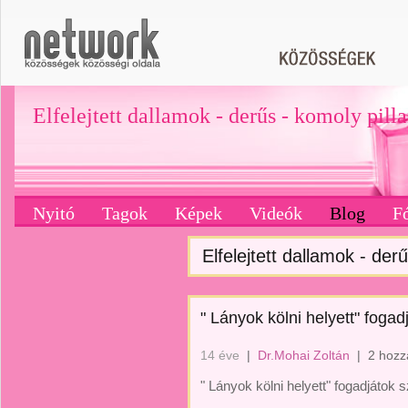
Elfelejtett dallamok - derűs - komoly pill
Nyitó
Tagok
Képek
Videók
Blog
F
Elfelejtett dallamok - derű
" Lányok kölni helyett" fogadj
14 éve
|
Dr.Mohai Zoltán
|
2 hozz
" Lányok kölni helyett" fogadjátok sz