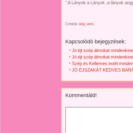
" A Lányok a Lányok ,a lányok angy
Címkék:
kép
vers.
Kapcsolódó bejegyzések:
Jó éjt szép álmokat mindenkine
Jó éjt szép álmokat mindenkine
Szép és Kellemes estét minden
JÓ ÉJSZAKÁT KEDVES BARÁ
Kommentáld!