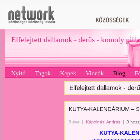
Elfelejtett dallamok - derűs - komoly pill
Nyitó
Tagok
Képek
Videók
Blog
F
Elfelejtett dallamok - derű
KUTYA-KALENDÁRIUM – S
9 éve
|
Kápolnási András
|
0 hozz
KUTYA-KALEN
~~~~~~~~~~~~~