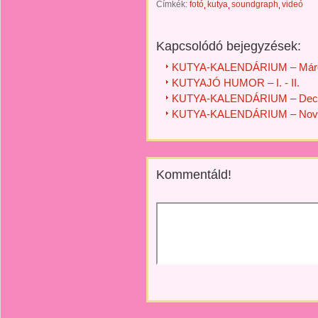
Címkék:
fotó
kutya
soundgraph
videó
Kapcsolódó bejegyzések:
KUTYA-KALENDÁRIUM – Márc
KUTYAJÓ HUMOR – I. - II.
KUTYA-KALENDÁRIUM – Dec
KUTYA-KALENDÁRIUM – Nov
Kommentáld!