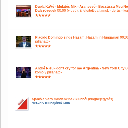
Dupla KáVé - Mulatós Mix - Aranyeső - Bocsássa Meg Ne
Dalszövegek
00:00 (videó)
,
Elfelejtett dallamok - derűs - k
Placido Domingo sings Hazam, Hazam in Hungarian
00:00
pillanatok
André Rieu - don't cry for me Argentina - New York City
00
komoly pillanatok
Ajánló a vers mindenkinek klubból
(blogbejegyzés)
Network Klubajánló Klub