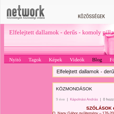
Elfelejtett dallamok - derűs - komoly pill
Nyitó
Tagok
Képek
Videók
Blog
F
Elfelejtett dallamok - derű
KÖZMONDÁSOK
9 éve
|
Kápolnási András
|
0 hozz
SZÓLÁSOK 
O. Nagy Gábor gyűjtemény – 176-20