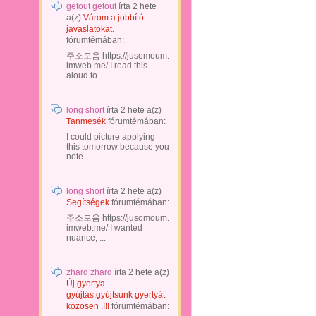
getout getout
írta
2 hete
a(z)
Várom a jobbító
javaslatokat.
fórumtémában:
주소모음 https://jusomoum.
imweb.me/ I read this
aloud to...
long short
írta
2 hete
a(z)
Tanmesék
fórumtémában:
I could picture applying
this tomorrow because you
note ...
long short
írta
2 hete
a(z)
Segítségek
fórumtémában:
주소모음 https://jusomoum.
imweb.me/ I wanted
nuance, ...
zhard zhard
írta
2 hete
a(z)
Új gyertya
gyújtás,gyújtsunk gyertyát
közösen .!!!
fórumtémában: