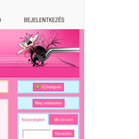
Új bejegyzés
Blog szerkesztése
Közösségben
Mindenben