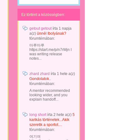
Ez történt a közösségben:
getout getout
írta
1 napja
a(z)
ünnél Ibolyának?
fórumtémában:
마루마루
https://start.me/p/n7rMjn I
was writing release
notes...
zhard zhard
írta
1 hete
a(z)
Gondolatok..
fórumtémában:
A mentor recommended
looking wider, and you
explain handoff...
long short
írta
2 hete
a(z)
5
karikás történetek...Akik
szeretik a sportot....
fórumtémában:
여기여