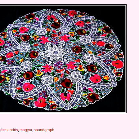
közmondás
magyar
soundgraph