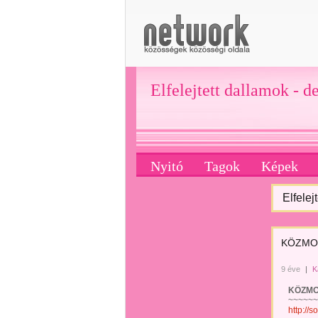
Elfelejtett dallamok - d
Nyitó
Tagok
Képek
Elfelej
KÖZMON
9 éve
|
K
KÖZMONDÁ
~~~~~~~~
http://