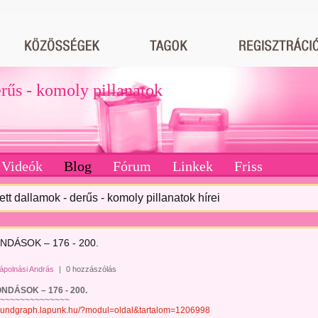
erűs - komoly pillanatok
Videók
Blog
Fórum
Linkek
Friss
tett dallamok - derűs - komoly pillanatok hírei
DÁSOK – 176 - 200.
ápolnási András
|
0 hozzászólás
SOK – 176 - 200.
~~~~~~~~~~~~
soundgraph.lapunk.hu/?modul=oldal&tartalom=1206998