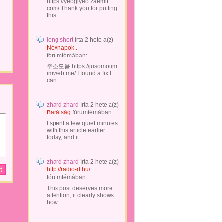
https://yeogiyeo.zaemit.
com/ Thank you for putting
this...
long short
írta
2 hete
a(z)
Névnapok .
fórumtémában:
주소모음 https://jusomoum.
imweb.me/ I found a fix I
can...
zhard zhard
írta
2 hete
a(z)
Barátság
fórumtémában:
I spent a few quiet minutes
with this article earlier
today, and it ...
zhard zhard
írta
2 hete
a(z)
http://radio-d.hu/
fórumtémában:
This post deserves more
attention; it clearly shows
how ...