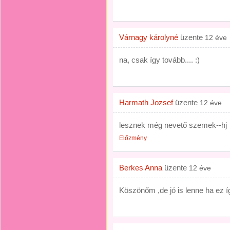
Várnagy károlyné
üzente
12 éve
na, csak így tovább.... :)
Harmath Jozsef
üzente
12 éve
lesznek még nevető szemek--hj
Előzmény
Berkes Anna
üzente
12 éve
Köszönőm ,de jó is lenne ha ez 