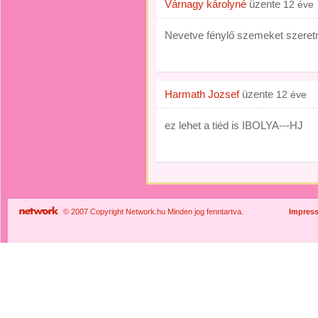
Várnagy károlyné
üzente
12 éve
Nevetve fénylő szemeket szeretnék
Harmath Jozsef
üzente
12 éve
ez lehet a tiéd is IBOLYA---HJ
© 2007 Copyright Network.hu Minden jog fenntartva.
Impres