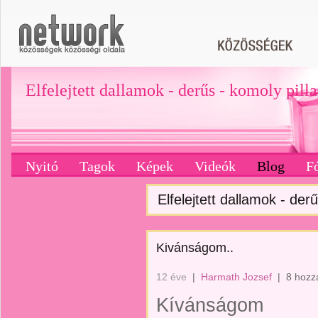
Elfelejtett dallamok - derűs - komoly pill
Nyitó
Tagok
Képek
Videók
Blog
F
Elfelejtett dallamok - derű
Kivánságom..
12 éve
|
Harmath Jozsef
|
8 hozz
Kívánságom