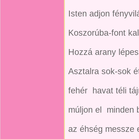
Isten adjon fényvil
Koszorúba-font ka
Hozzá arany lépe
Asztalra sok-sok ét
fehér
havat téli tá
múljon el
minden 
az éhség messze e