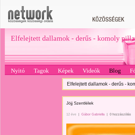
Elfelejtett dallamok - derűs - komoly pill
Nyitó
Tagok
Képek
Videók
Blog
F
Elfelejtett dallamok - derűs - ko
Jöjj Szentlélek
12 éve
|
Gábor Gabriella
|
0 hozzászólás