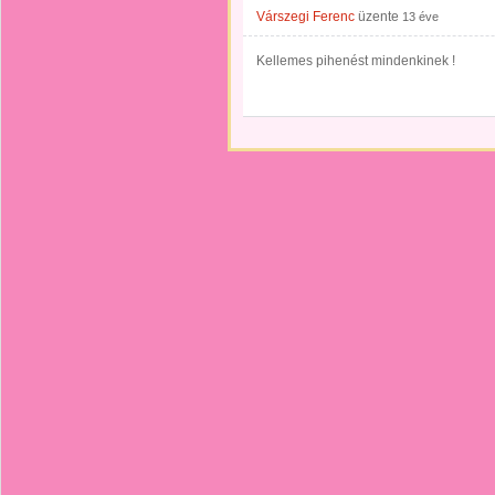
Várszegi Ferenc
üzente
13 éve
Kellemes pihenést mindenkinek !