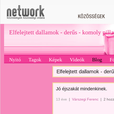
Elfelejtett dallamok - derűs - komoly pill
Nyitó
Tagok
Képek
Videók
Blog
F
Elfelejtett dallamok - derű
Jó éjszakát mindenkinek.
13 éve
|
Várszegi Ferenc
|
2 hoz