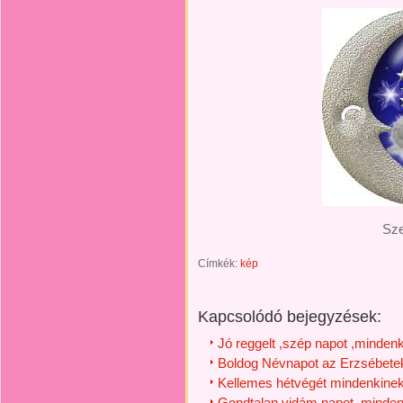
Sze
Címkék:
kép
Kapcsolódó bejegyzések:
Jó reggelt ,szép napot ,mindenk
Boldog Névnapot az Erzsébete
Kellemes hétvégét mindenkinek
Gondtalan vidám napot ,minden